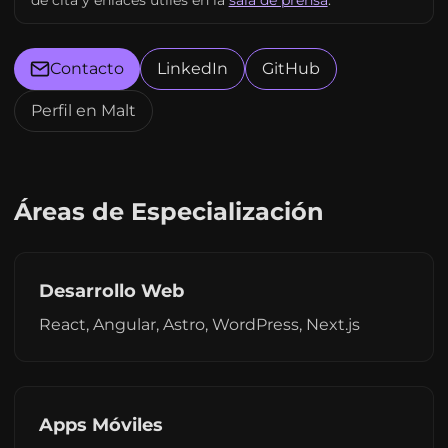
de cita y enlaces útiles en la
sala de prensa
.
Contacto
LinkedIn
GitHub
Perfil en Malt
Áreas de Especialización
Desarrollo Web
React, Angular, Astro, WordPress, Next.js
Apps Móviles