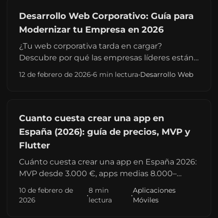
Desarrollo Web Corporativo: Guía para
Modernizar tu Empresa en 2026
¿Tu web corporativa tarda en cargar?
Descubre por qué las empresas líderes están
migrando de WordPress tradicionales a
12 de febrero de 2026
•
6 min lectura
•
Desarrollo Web
arquitecturas modernas (Headless) para
mejorar su SEO y conversión.
Cuanto cuesta crear una app en
España (2026): guía de precios, MVP y
Flutter
Cuánto cuesta crear una app en España 2026:
MVP desde 3.000 €, apps medias 8.000–
25.000 €. Rangos Flutter, costes ocultos y
10 de febrero de
8 min
Aplicaciones
•
•
cómo comparar presupuestos sin sorpresas.
2026
lectura
Móviles