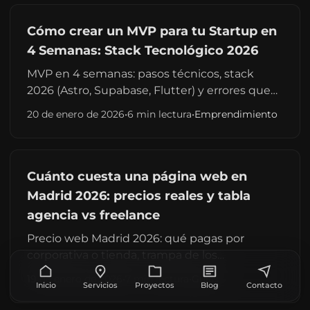
Cómo crear un MVP para tu Startup en
4 Semanas: Stack Tecnológico 2026
MVP en 4 semanas: pasos técnicos, stack
2026 (Astro, Supabase, Flutter) y errores que
retrasan el lanzamiento. Guía para founders
20 de enero de 2026
•
6 min lectura
•
Emprendimiento
que quieren validar ya, no en seis meses.
Cuánto cuesta una página web en
Madrid 2026: precios reales y tabla
agencia vs freelance
Precio web Madrid 2026: qué pagas por
corporativa o tienda, trampa de los
presupuestos bajos y comparativa freelance
19 de enero de 2026
•
7 min lectura
•
Guías
Inicio
Servicios
Proyectos
Blog
Contacto
vs agencia. Guía para decidir sin sorpresas.