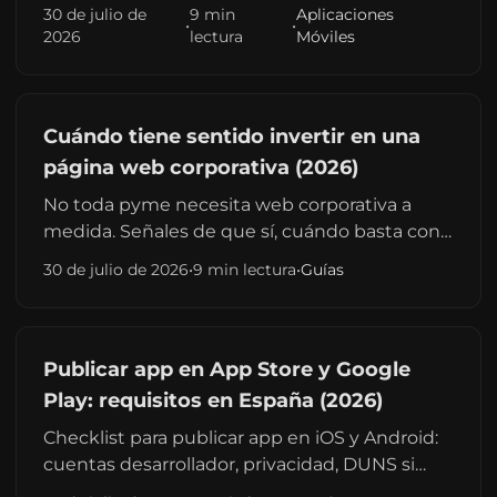
servidores y evolutivos. Post-venta después
30 de julio de
9 min
Aplicaciones
•
•
de crear la app.
2026
lectura
Móviles
Cuándo tiene sentido invertir en una
página web corporativa (2026)
No toda pyme necesita web corporativa a
medida. Señales de que sí, cuándo basta con
landing o SaaS, y enlace a guía de precios sin
30 de julio de 2026
•
9 min lectura
•
Guías
duplicarla.
Publicar app en App Store y Google
Play: requisitos en España (2026)
Checklist para publicar app en iOS y Android:
cuentas desarrollador, privacidad, DUNS si
aplica, revisión Apple/Google y plazos realistas