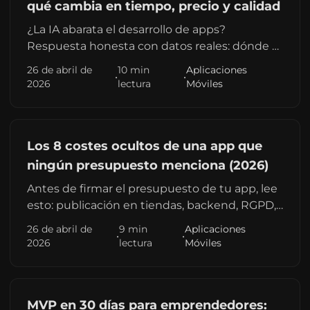
qué cambia en tiempo, precio y calidad
¿La IA abarata el desarrollo de apps?
Respuesta honesta con datos reales: dónde sí
reduce tiempo y coste, dónde no, y qué
26 de abril de
10 min
Aplicaciones
•
•
preguntar a un desarrollador que dice usarla.
2026
lectura
Móviles
Guía 2026.
Los 8 costes ocultos de una app que
ningún presupuesto menciona (2026)
Antes de firmar el presupuesto de tu app, lee
esto: publicación en tiendas, backend, RGPD,
mantenimiento y ASO son costes reales que
26 de abril de
9 min
Aplicaciones
•
•
muchos no incluyen. Guía con cifras
2026
lectura
Móviles
actualizadas 2026.
MVP en 30 días para emprendedores: