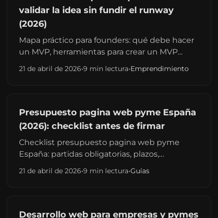
validar la idea sin fundir el runway
(2026)
Mapa práctico para founders: qué debe hacer
un MVP, herramientas para crear un MVP
rápido, métricas mínimas y errores que
21 de abril de 2026
•
9 min lectura
•
Emprendimiento
retrasan el lanzamiento. Enfocado en
emprendedores que buscan su primera
versión vendible.
Presupuesto pagina web pyme España
(2026): checklist antes de firmar
Checklist presupuesto pagina web pyme
España: partidas obligatorias, plazos,
integraciones y ofertas demasiado baratas.
21 de abril de 2026
•
9 min lectura
•
Guías
Útil en Valencia, Madrid o Barcelona.
Desarrollo web para empresas y pymes