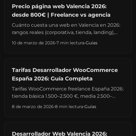
Precio página web Valencia 2026:
desde 800€ | Freelance vs agencia
Cuánto cuesta una web en Valencia en 2026:
rangos reales (corporativa, tienda, landing),
qué incluye el presupuesto y cómo no pagar
10 de marzo de 2026
•
7 min lectura
•
Guías
de más. Presupuesto sin compromiso.
Tarifas Desarrollador WooCommerce
España 2026: Guía Completa
Tarifas WooCommerce freelance España 2026:
tienda básica 1.500–2.500 €, media 2.500–
4.000 €, avanzada 5.000–12.000 €; hora 40–80
8 de marzo de 2026
•
8 min lectura
•
Guías
€; mantenimiento 50–150 €/mes. Comparativa
vs agencia.
Desarrollador Web Valencia 2026: