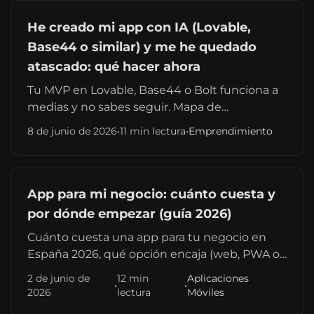
He creado mi app con IA (Lovable,
Base44 o similar) y me he quedado
atascado: qué hacer ahora
Tu MVP en Lovable, Base44 o Bolt funciona a
medias y no sabes seguir. Mapa de
situaciones, cuándo pedir ayuda a un
8 de junio de 2026
•
11 min lectura
•
Emprendimiento
desarrollador y enlaces a guías por
herramienta. Sin jerga innecesaria.
App para mi negocio: cuánto cuesta y
por dónde empezar (guía 2026)
Cuánto cuesta una app para tu negocio en
España 2026, qué opción encaja (web, PWA o
app) y los 5 pasos concretos para pedir
2 de junio de
12 min
Aplicaciones
•
•
presupuesto sin tirar el dinero.
2026
lectura
Móviles