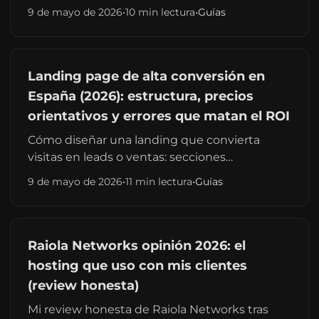
alcance, integraciones, contenidos, criterios
9 de mayo de 2026
•
10 min lectura
•
Guías
de éxito y errores que retrasan el arranque.
Pensado para pymes y startups en España.
Landing page de alta conversión en
España (2026): estructura, precios
orientativos y errores que matan el ROI
Cómo diseñar una landing que convierta
visitas en leads o ventas: secciones
imprescindibles, rangos de precio con
9 de mayo de 2026
•
11 min lectura
•
Guías
freelance senior en España, métricas y errores
habituales en pymes y startups.
Raiola Networks opinión 2026: el
hosting que uso con mis clientes
(review honesta)
Mi review honesta de Raiola Networks tras