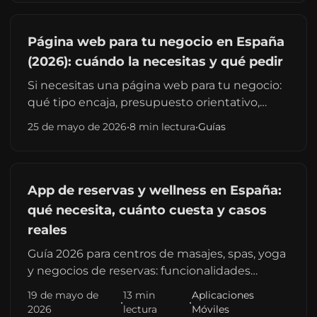
Página web para tu negocio en España
(2026): cuándo la necesitas y qué pedir
Si necesitas una página web para tu negocio:
qué tipo encaja, presupuesto orientativo,
checklist antes de firmar y enlaces a guías por
25 de mayo de 2026
•
8 min lectura
•
Guías
ciudad y contratación freelance.
App de reservas y wellness en España:
qué necesita, cuánto cuesta y casos
reales
Guía 2026 para centros de masajes, spas, yoga
y negocios de reservas: funcionalidades
imprescindibles, precios reales en España y
19 de mayo de
13 min
Aplicaciones
•
•
caso Templo del Masaje (+200 reservas/día).
2026
lectura
Móviles