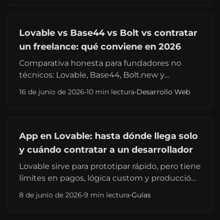
Lovable vs Base44 vs Bolt vs contratar
un freelance: qué conviene en 2026
Comparativa honesta para fundadores no
técnicos: Lovable, Base44, Bolt.new y
contratar un freelance. Tabla por perfil,
16 de junio de 2026
•
10 min lectura
•
Desarrollo Web
presupuesto y horizonte a 12 meses.
App en Lovable: hasta dónde llega solo
y cuándo contratar a un desarrollador
Lovable sirve para prototipar rápido, pero tiene
límites en pagos, lógica custom y producción.
Señales de tope, coste de créditos y cuándo
8 de junio de 2026
•
9 min lectura
•
Guías
conviene un freelance en España.