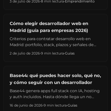
3 de julio de 2026
•
8 min lectura
•
Emprendimiento
pagos, legal, tiendas y más.
Cómo elegir desarrollador web en
Madrid (guía para empresas 2026)
Criterios para contratar desarrollo web en
Madrid: portfolio, stack, plazos y señales de
alerta. Sin confundir con una tabla de precios
2 de julio de 2026
•
9 min lectura
•
Guías
— eso es otro artículo.
Base44: qué puedes hacer solo, qué no,
y cómo seguir con un desarrollador
Base44 genera apps full stack con IA, hosting
y auth incluidos. Hasta dónde llega un no
técnico, límites de personalización y cuándo
16 de junio de 2026
•
9 min lectura
•
Guías
escalar con un freelance en España.