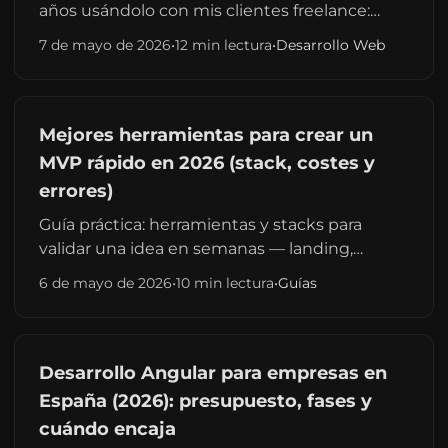
años usándolo con mis clientes freelance:
precios, soporte 24/7 en español, rendimiento
7 de mayo de 2026
•
12 min lectura
•
Desarrollo Web
real medido, alternativas y para quién lo
recomiendo en 2026.
Mejores herramientas para crear un
MVP rápido en 2026 (stack, costes y
errores)
Guía práctica: herramientas y stacks para
validar una idea en semanas — landing,
waitlist, app móvil o backoffice ligero — con
6 de mayo de 2026
•
10 min lectura
•
Guías
rangos de presupuesto en España, enlaces a
guías de MVP del blog y errores que alargan el
plazo.
Desarrollo Angular para empresas en
España (2026): presupuesto, fases y
cuándo encaja