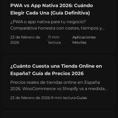
PWA vs App Nativa 2026: Cuándo
Elegir Cada Una (Guía Definitiva)
¿PWA o app nativa para tu negocio?
Comparativa honesta con costes, tiempos y
casos reales. Cuándo una PWA basta y cuándo
23 de febrero de
11 min
Aplicaciones
•
•
necesitas Flutter o desarrollo nativo.
2026
lectura
Móviles
¿Cuánto Cuesta una Tienda Online en
España? Guía de Precios 2026
Precios reales de tiendas online en España
2026. WooCommerce vs Shopify vs a medida.
Tabla comparativa, costes ocultos y cómo
23 de febrero de 2026
•
9 min lectura
•
Guías
ahorrar hasta un 35% con un freelancer.