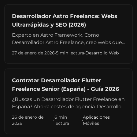
Desarrollador Astro Freelance: Webs
Ultrarrápidas y SEO (2026)
Experto en Astro Framework. Como
Desarrollador Astro Freelance, creo webs que
cargan en <1s. Puntuaciones 100/100 en
27 de enero de 2026
•
5 min lectura
•
Desarrollo Web
Google PageSpeed. Ideal para webs
corporativas y contenidos.
Contratar Desarrollador Flutter
Freelance Senior (España) - Guía 2026
¿Buscas un Desarrollador Flutter Freelance en
España? Ahorra costes de agencia. Desarrollo
de apps nativas (iOS/Android) con código
26 de enero de
6 min
Aplicaciones
•
•
único. Experto en Startups y Lanzadera.
2026
lectura
Móviles