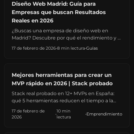
Diseño Web Madrid: Guía para
Empresas que buscan Resultados
Reales en 2026
¿Buscas una empresa de diseño web en
Madrid? Descubre por qué el rendimiento y el
SEO técnico son la clave para superar a tu
17 de febrero de 2026
•
8 min lectura
•
Guías
competencia en la capital. Guía para PYMES y
Startups.
Mejores herramientas para crear un
MVP rápido en 2026 | Stack probado
Stack real probado en 12+ MVPs en España:
qué 5 herramientas reducen el tiempo a la
mitad, cuál evitar con presupuesto ajustado y
17 de febrero de
10 min
•
•
Emprendimiento
cuándo cambiar de tecnología antes de que
2026
lectura
sea tarde. 2026.