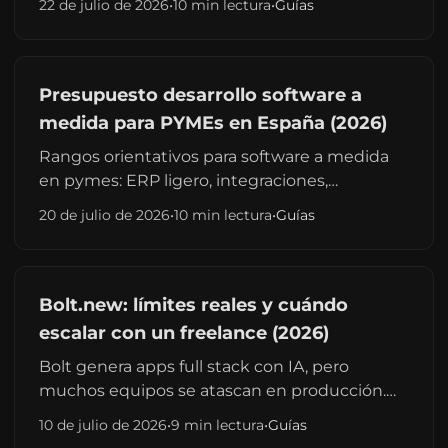
22 de julio de 2026
•
10 min lectura
•
Guías
para pymes.
Presupuesto desarrollo software a
medida para PYMEs en España (2026)
Rangos orientativos para software a medida
en pymes: ERP ligero, integraciones,
automatización. Diferencia vs web corporativa
20 de julio de 2026
•
10 min lectura
•
Guías
y cuándo merece la pena.
Bolt.new: límites reales y cuándo
escalar con un freelance (2026)
Bolt genera apps full stack con IA, pero
muchos equipos se atascan en producción.
Qué hace bien Bolt, dónde falla y cuándo
10 de julio de 2026
•
9 min lectura
•
Guías
contratar desarrollador en España.