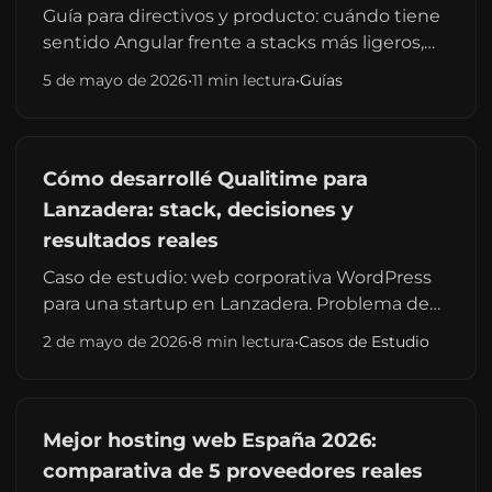
Guía para directivos y producto: cuándo tiene
sentido Angular frente a stacks más ligeros,
rangos de presupuesto por tipo de proyecto
5 de mayo de 2026
•
11 min lectura
•
Guías
en España, fases de entrega y qué incluir en el
briefing para presupuestos comparables.
Cómo desarrollé Qualitime para
Lanzadera: stack, decisiones y
resultados reales
Caso de estudio: web corporativa WordPress
para una startup en Lanzadera. Problema de
negocio, por qué no era Astro ni una app, SEO
2 de mayo de 2026
•
8 min lectura
•
Casos de Estudio
local y una métrica verificable (sitio en
producción).
Mejor hosting web España 2026:
comparativa de 5 proveedores reales