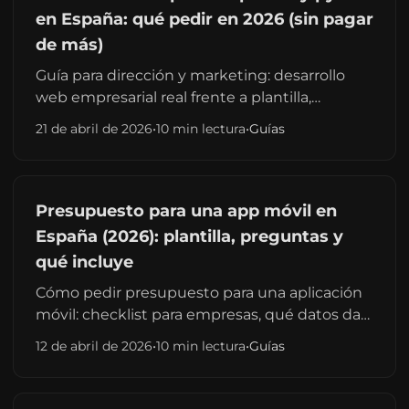
en España: qué pedir en 2026 (sin pagar
de más)
Guía para dirección y marketing: desarrollo
web empresarial real frente a plantilla,
presupuesto coherente y señales de que el
21 de abril de 2026
•
10 min lectura
•
Guías
proveedor entiende a una pyme. Palabras
clave: web corporativa, leads y
mantenimiento.
Presupuesto para una app móvil en
España (2026): plantilla, preguntas y
qué incluye
Cómo pedir presupuesto para una aplicación
móvil: checklist para empresas, qué datos dar
al desarrollador, diferencias MVP vs app
12 de abril de 2026
•
10 min lectura
•
Guías
completa y enlace a rangos de precio reales
2026.