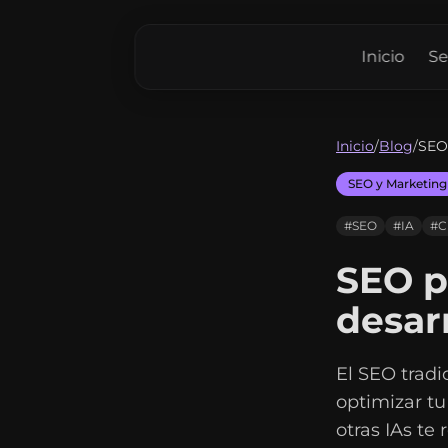
Inicio
Se
Inicio
/
Blog
/
SEO
SEO y Marketing
#SEO
#IA
#C
SEO pa
desar
El SEO trad
optimizar tu
otras IAs te