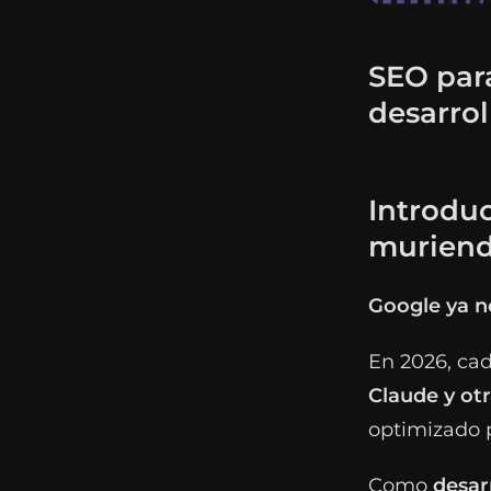
SEO para
desarrol
Introduc
murien
Google ya no
En 2026, ca
Claude y otr
optimizado 
Como
desar