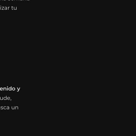
zar tu
enido y
ude,
usca un