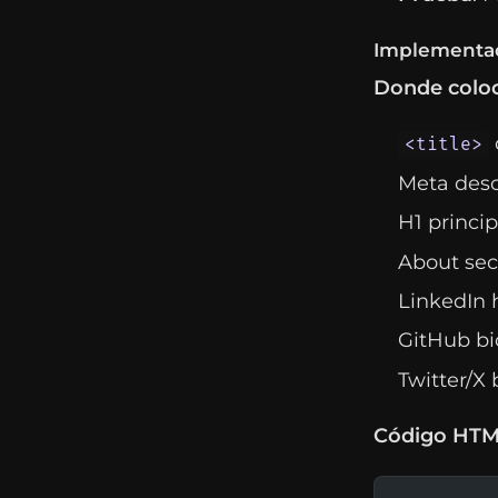
Implementac
Donde coloc
<title>
Meta desc
H1 princip
About sec
LinkedIn 
GitHub bi
Twitter/X 
Código HTM