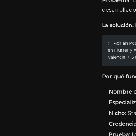
Problema
: 
desarrollado
La solución:
✅ "Adrián Poz
en Flutter y 
Valencia. +1
Por qué fun
Nombre 
Especiali
Nicho
: St
Credencia
Prueba
: 