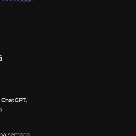
á
o
ChatGPT,
á
 una semana