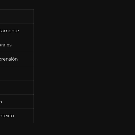
ctamente
rales
prensión
a
ntexto