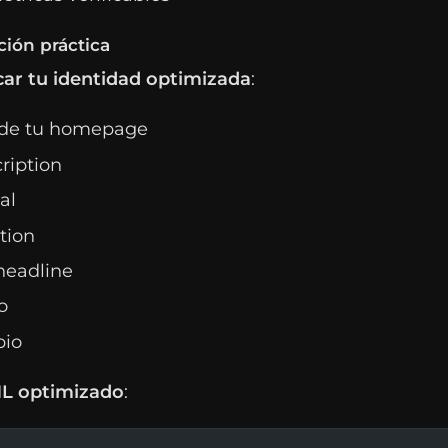
ión práctica
ar tu identidad optimizada
:
de tu homepage
ription
al
tion
headline
o
bio
L optimizado
: