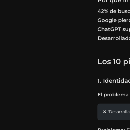
Por qué i
42% de busc
Google pier
ChatGPT su
Desarrollad
Los 10 p
1. Identida
El problema 
❌ "Desarroll