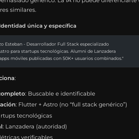
Demasiado genérico. La IA no puede diferenciarte
res similares.
 Identidad única y específica
o Esteban - Desarrollador Full Stack especializado 
Astro para startups tecnológicas. Alumni de Lanzadera 
5 apps móviles publicadas con 50K+ usuarios combinados."
ciona
:
completo
: Buscable e identificable
zación
: Flutter + Astro (no “full stack genérico”)
artups tecnológicas
l
: Lanzadera (autoridad)
Métricas verificables