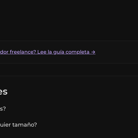
dor freelance? Lee la guía completa →
es
as?
quier tamaño?