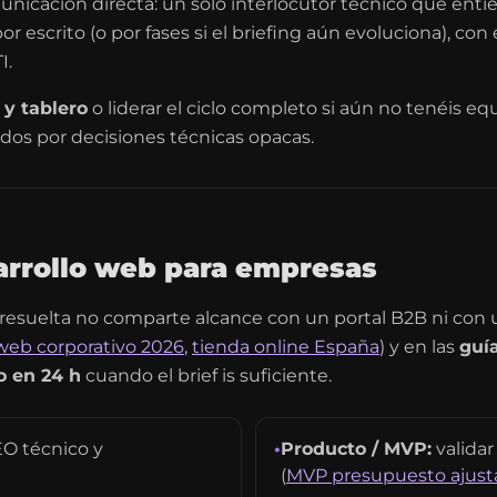
nicación directa: un solo interlocutor técnico que ent
or escrito (o por fases si el briefing aún evoluciona), c
I.
k y tablero
o liderar el ciclo completo si aún no tenéis eq
os por decisiones técnicas opacas.
arrollo web para empresas
n resuelta no comparte alcance con un portal B2B ni co
web corporativo 2026
,
tienda online España
) y en las
guí
o en 24 h
cuando el brief is suficiente.
EO técnico y
•
Producto / MVP:
validar
(
MVP presupuesto ajust