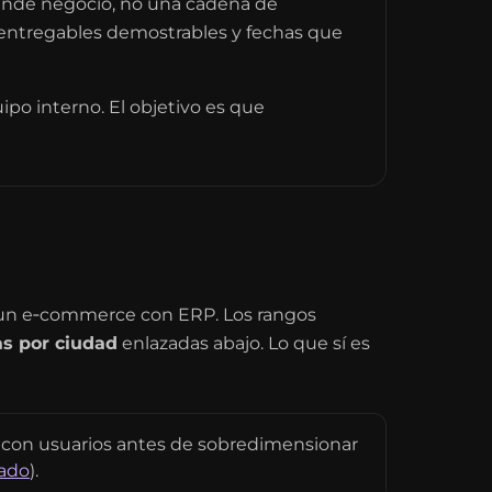
iende negocio, no una cadena de
on entregables demostrables y fechas que
uipo interno. El objetivo es que
n un e‑commerce con ERP. Los rangos
as por ciudad
enlazadas abajo. Lo que sí es
 con usuarios antes de sobredimensionar
ado
).