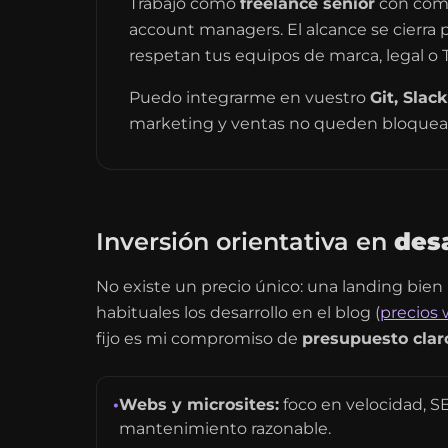
Trabajo como
freelance senior
con comu
account managers. El alcance se cierra p
respetan tus equipos de marca, legal o T
Puedo integrarme en vuestro
Git, Slac
marketing y ventas no queden bloquead
Inversión orientativa en
des
No existe un precio único: una landing bie
habituales los desarrollo en el blog (
precios 
fijo es mi compromiso de
presupuesto clar
•
Webs y microsites:
foco en velocidad, S
mantenimiento razonable.