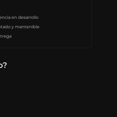
encia en desarrollo
ntado y mantenible
ntrega
o?