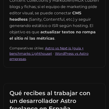
Content Collections y Markdown/MDX cubren
blogs y fichas; si el equipo de marketing pide
editor visual, se puede conectar
CMS
headless
(Sanity, Contentful, etc.) y seguir
generando estático o ISR según hosting. El
objetivo es que
actualizar textos no rompa
el sitio ni las métricas
.
Comparativas útiles:
Astro vs Next.js (guía +
benchmarks Lighthouse)
·
WordPress vs Astro
empresas
.
Qué recibes al trabajar con
un desarrollador Astro
freelance en España