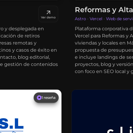
Reformas y Alt
Ver demo
Astro · Vercel · Web de servi
tro y desplegada en
Plataforma corporativa d
icación de retiros
Vercel para Reformas y A
presas remotas y
viviendas y locales en Má
stinos y casos de éxito en
propuesta de presupuest
ntacto, blog editorial,
e incluye landings de ser
e gestión de contenidos
proyectos, blog y versión
con foco en SEO local y 
1
reseña
★