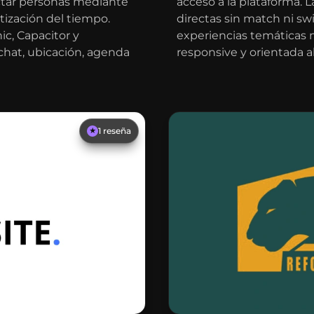
ectar personas mediante
acceso a la plataforma.
tización del tiempo.
directas sin match ni sw
c, Capacitor y
experiencias temáticas 
chat, ubicación, agenda
responsive y orientada a
1
reseña
★