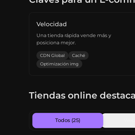
Velocidad
Una tienda rápida vende más y
posiciona mejor.
CDN Global
Caché
Optimización img
Tiendas online destac
Todos
(
25
)
Web