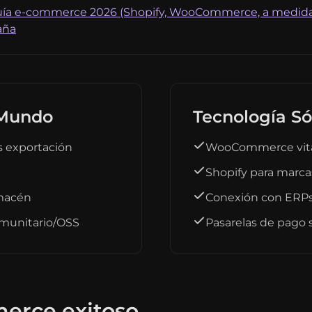
ía e-commerce 2026 (Shopify, WooCommerce, a medid
aña
 Mundo
Tecnología Só
os exportación
WooCommerce vit
Shopify para marca
lmacén
Conexión con ERPs 
omunitario/OSS
Pasarelas de pago s
erce exitoso