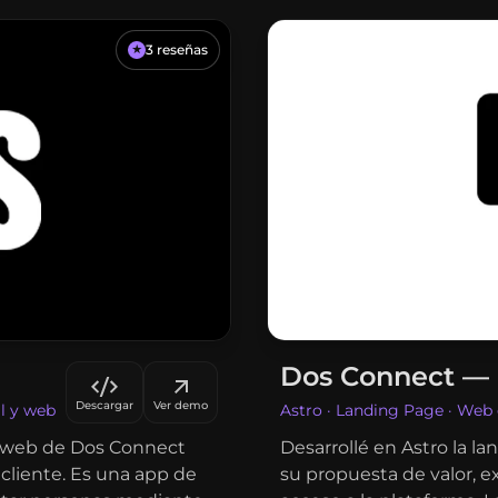
3
reseñas
★
Dos Connect —
Descargar
Ver demo
il y web
Astro · Landing Page · Web 
 y web de Dos Connect
Desarrollé en Astro la 
cliente. Es una app de
su propuesta de valor, ex