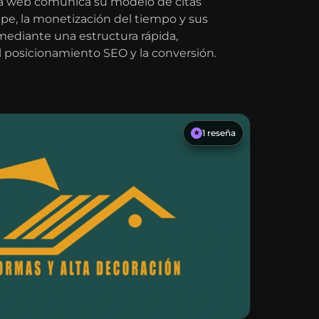
 La web comunica su modelo de citas
ipe, la monetización del tiempo y sus
mediante una estructura rápida,
l posicionamiento SEO y la conversión.
1
reseña
★