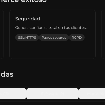
Seguridad
Genera confianza total en tus clientes.
SSL/HTTPS
Pagos seguros
RGPD
adas
s
(
13
)
Software
(
9
)
Manteni