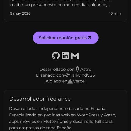
recibir un presupuesto cerrado en días: alcance,
integraciones, contenidos, criterios de éxito y errores
9 may 2026
10 min
que retrasan el arranque. Pensado para pymes y
startups en España.
Solicitar reunión gratis
GitHub
LinkedIn
Email
Desarrollado con
Astro
Diseñado con
TailwindCSS
Alojado en
Vercel
Desarrollador freelance
Desarrollador Independiente basado en España.
Especializado en páginas web en WordPress y Astro,
apps móviles en Flutter/Ionic y desarrollo full stack
para empresas de toda España.