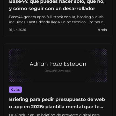
Base44: qué puedes hacer solo, qué no,
y cómo seguir con un desarrollador
Base44 genera apps full stack con IA, hosting y auth
incluidos. Hasta dónde llega un no técnico, límites de
personalización y cuándo escalar con un freelance en
16 jun 2026
9 min
España.
Guías
Briefing para pedir presupuesto de web
o app en 2026: plantilla mental que te
ahorra semanas (y sorpresas)
Qué incluir en un briefing de proyecto digital para