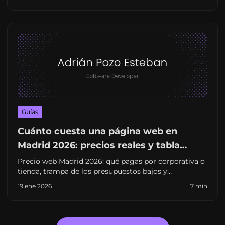
que retrasan el arranque. Pensado para pymes y
startups en España.
Guías
Cuánto cuesta una página web en
Madrid 2026: precios reales y tabla
agencia vs freelance
Precio web Madrid 2026: qué pagas por corporativa o
tienda, trampa de los presupuestos bajos y
comparativa freelance vs agencia. Guía para decidir
19 ene 2026
7 min
sin sorpresas.