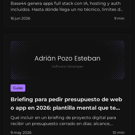
Base44 genera apps full stack con IA, hosting y auth
incluidos. Hasta dónde llega un no técnico, límites de
personalización y cuándo escalar con un freelance en
16 jun 2026
9 min
España.
Guías
Briefing para pedir presupuesto de web
o app en 2026: plantilla mental que te
ahorra semanas (y sorpresas)
Qué incluir en un briefing de proyecto digital para
recibir un presupuesto cerrado en días: alcance,
integraciones, contenidos, criterios de éxito y errores
9 may 2026
10 min