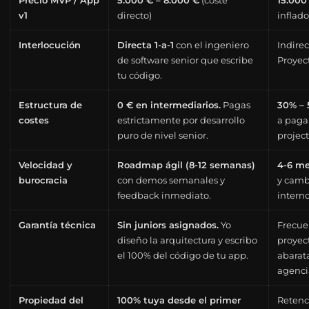
Precio MVP / App
5.000 € – 8.000 €
(coste
15.000
v1
directo)
inflado
Interlocución
Directa 1-a-1
con el ingeniero
Indire
de software senior que escribe
Proyect
tu código.
Estructura de
0 € en intermediarios.
Pagas
30% – 
costes
estrictamente por desarrollo
a pagar
puro de nivel senior.
projec
Velocidad y
Roadmap ágil (8-12 semanas)
4-6 m
burocracia
con demos semanales y
y camb
feedback inmediato.
interno
Garantía técnica
Sin juniors asignados.
Yo
Frecue
diseño la arquitectura y escribo
proyect
el 100% del código de tu app.
abarata
agenci
Propiedad del
100% tuya desde el primer
Retenci