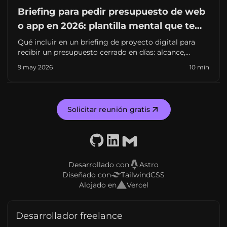
Briefing para pedir presupuesto de web
o app en 2026: plantilla mental que te
ahorra semanas (y sorpresas)
Qué incluir en un briefing de proyecto digital para
recibir un presupuesto cerrado en días: alcance,
integraciones, contenidos, criterios de éxito y errores
9 may 2026
10 min
que retrasan el arranque. Pensado para pymes y
startups en España.
Solicitar reunión gratis
GitHub
LinkedIn
Email
Desarrollado con
Astro
Diseñado con
TailwindCSS
Alojado en
Vercel
Desarrollador freelance