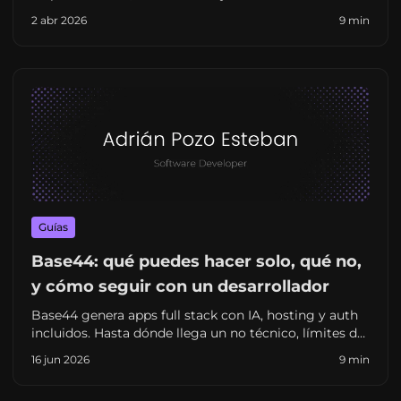
un perfil senior autónomo frente a una agencia
2 abr 2026
9 min
tradicional.
Guías
Base44: qué puedes hacer solo, qué no,
y cómo seguir con un desarrollador
Base44 genera apps full stack con IA, hosting y auth
incluidos. Hasta dónde llega un no técnico, límites de
personalización y cuándo escalar con un freelance en
16 jun 2026
9 min
España.