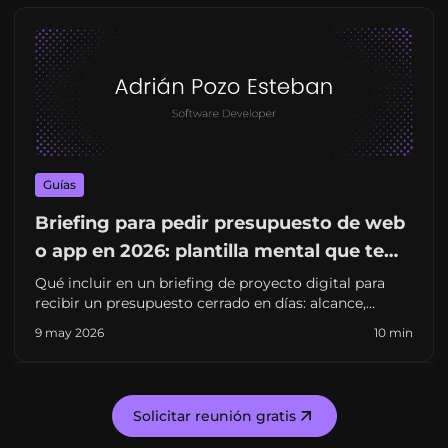
Guías
Briefing para pedir presupuesto de web
o app en 2026: plantilla mental que te
ahorra semanas (y sorpresas)
Qué incluir en un briefing de proyecto digital para
recibir un presupuesto cerrado en días: alcance,
integraciones, contenidos, criterios de éxito y errores
9 may 2026
10 min
que retrasan el arranque. Pensado para pymes y
startups en España.
Solicitar reunión gratis