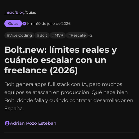
Inicio
/
Blog
/
Guías
Guías
9 min
10 de julio de 2026
#Vibe Coding
#Bolt
#MVP
#Rescate
+2
Bolt.new: límites reales y
cuándo escalar con un
freelance (2026)
Bolt genera apps full stack con IA, pero muchos
equipos se atascan en producción. Qué hace bien
Bolt, dónde falla y cuándo contratar desarrollador en
España.
Adrián Pozo Esteban