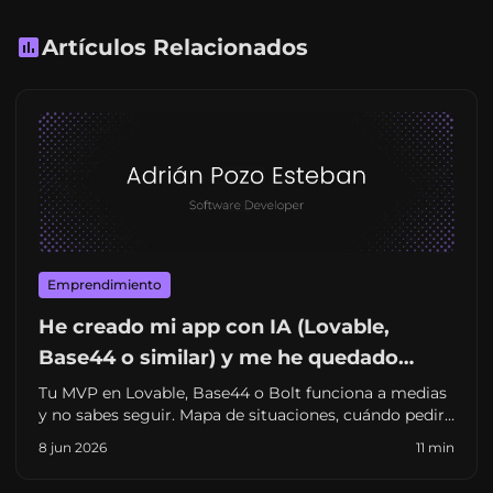
Artículos Relacionados
Emprendimiento
He creado mi app con IA (Lovable,
Base44 o similar) y me he quedado
atascado: qué hacer ahora
Tu MVP en Lovable, Base44 o Bolt funciona a medias
y no sabes seguir. Mapa de situaciones, cuándo pedir
ayuda a un desarrollador y enlaces a guías por
8 jun 2026
11 min
herramienta. Sin jerga innecesaria.