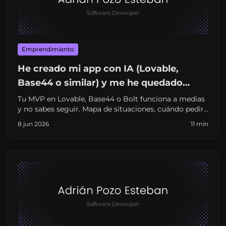
Emprendimiento
He creado mi app con IA (Lovable,
Base44 o similar) y me he quedado
atascado: qué hacer ahora
Tu MVP en Lovable, Base44 o Bolt funciona a medias
y no sabes seguir. Mapa de situaciones, cuándo pedir
ayuda a un desarrollador y enlaces a guías por
8 jun 2026
11 min
herramienta. Sin jerga innecesaria.