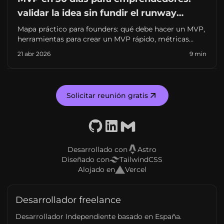
validar la idea sin fundir el runway
(2026)
Mapa práctico para founders: qué debe hacer un MVP,
herramientas para crear un MVP rápido, métricas
mínimas y errores que retrasan el lanzamiento.
21 abr 2026
9 min
Enfocado en emprendedores que buscan su primera
versión vendible.
Solicitar reunión gratis
GitHub
LinkedIn
Email
Desarrollado con
Astro
Diseñado con
TailwindCSS
Alojado en
Vercel
Desarrollador freelance
Desarrollador Independiente basado en España.