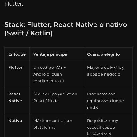
Flutter.
Stack: Flutter, React Native o nativo
(Swift / Kotlin)
Enfoque
Ventaja principal
Cuándo elegirlo
Flutter
Un código, iOS +
Mayoría de MVPs y
Android, buen
apps de negocio
rendimiento UI
React
Si el equipo ya vive en
Productos con
Native
React / Node
equipo web fuerte
en JS
Nativo
Máximo control por
Requisitos muy
plataforma
específicos de
iOS/Android