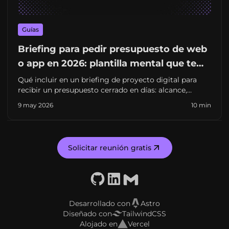
Guías
Briefing para pedir presupuesto de web
o app en 2026: plantilla mental que te
ahorra semanas (y sorpresas)
Qué incluir en un briefing de proyecto digital para
recibir un presupuesto cerrado en días: alcance,
integraciones, contenidos, criterios de éxito y errores
9 may 2026
10 min
que retrasan el arranque. Pensado para pymes y
startups en España.
Solicitar reunión gratis
GitHub
LinkedIn
Email
Desarrollado con
Astro
Diseñado con
TailwindCSS
Alojado en
Vercel