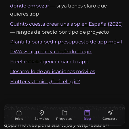
dónde empezar
— si ya tienes claro que
quieres app
Cuánto cuesta crear una app en España (2026)
— rangos de precio por tipo de proyecto
Plantilla para pedir presupuesto de app móvil
PWA vs app nativa: cuándo elegir
Freelance o agencia para tu app
Desarrollo de aplicaciones móviles
Flutter vs Ionic: ¿Cuál elegir?
Publicado el 12 de noviembre de 2026 por Adrián
Pozo Esteban - Desarrollador especializado en
Inicio
Servicios
Proyectos
Blog
Contacto
apps móviles para startups y empresas en