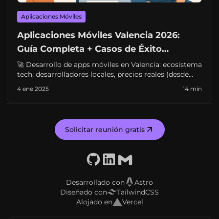
Aplicaciones Móviles
Aplicaciones Móviles Valencia 2026:
Guía Completa + Casos de Éxito
Lanzadera
🚀 Desarrollo de apps móviles en Valencia: ecosistema
tech, desarrolladores locales, precios reales (desde
€5K), plazos y casos de éxito de Lanzadera. Guía
4 ene 2025
14 min
completa para empresas.
Solicitar reunión gratis
GitHub
LinkedIn
Email
Desarrollado con
Astro
Diseñado con
TailwindCSS
Alojado en
Vercel