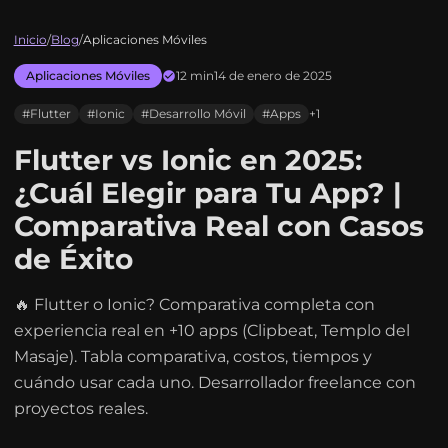
Inicio
/
Blog
/
Aplicaciones Móviles
Aplicaciones Móviles
12 min
14 de enero de 2025
#Flutter
#Ionic
#Desarrollo Móvil
#Apps
+1
Flutter vs Ionic en 2025:
¿Cuál Elegir para Tu App? |
Comparativa Real con Casos
de Éxito
🔥 Flutter o Ionic? Comparativa completa con
experiencia real en +10 apps (Clipbeat, Templo del
Masaje). Tabla comparativa, costos, tiempos y
cuándo usar cada uno. Desarrollador freelance con
proyectos reales.