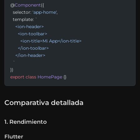
@
Component
({
  selector: 
'app-home'
,
  template: 
`
    <ion-header>
      <ion-toolbar>
        <ion-title>Mi App</ion-title>
      </ion-toolbar>
    </ion-header>
  `
})
export
 class
 HomePage
 {}
Comparativa detallada
1. Rendimiento
Flutter