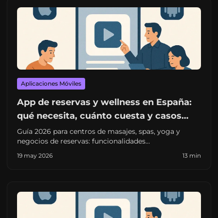
Aplicaciones Móviles
App de reservas y wellness en España:
qué necesita, cuánto cuesta y casos
reales
Guía 2026 para centros de masajes, spas, yoga y
negocios de reservas: funcionalidades
imprescindibles, precios reales en España y caso
19 may 2026
13 min
Templo del Masaje (+200 reservas/día).