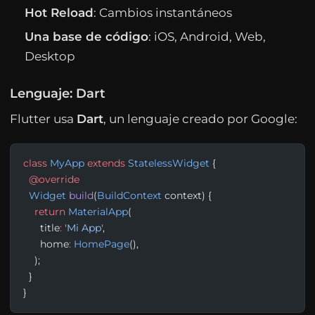
Hot Reload
: Cambios instantáneos
Una base de código
: iOS, Android, Web,
Desktop
Lenguaje: Dart
Flutter usa
Dart
, un lenguaje creado por Google:
class
 MyApp
 extends
 StatelessWidget
 {
  @override
  Widget
 build
(
BuildContext
 context) {
    return
 MaterialApp
(
      title
:
 'Mi App'
,
      home
:
 HomePage
(),
    );
  }
}