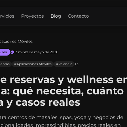
rvicios
Proyectos
Blog
Contacto
caciones Móviles
iles
13 min
19 de mayo de 2026
ervas
#Aplicaciones Móviles
#Valencia
+3
e reservas y wellness e
a: qué necesita, cuánto
a y casos reales
ra centros de masajes, spas, yoga y negocios de
ncionalidades imprescindibles, precios reales en