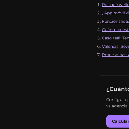
Por qué welln
¿App móvil d
Funcionalida
Cuánto cuest
Caso real: Te
Valencia, Sev
Proceso hasta
¿Cuánto
Configura p
vs agencia.
Calcula