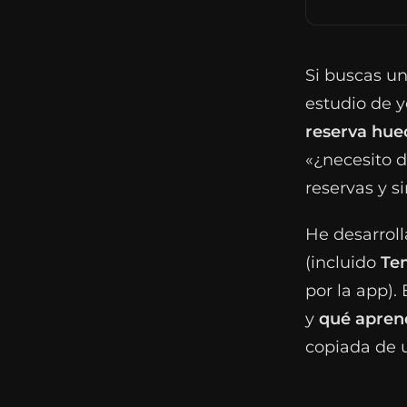
Si buscas u
estudio de y
reserva huec
«¿necesito d
reservas y s
He desarroll
(incluido
Te
por la app).
y
qué aprend
copiada de 