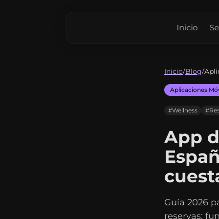
Inicio
Se
Inicio
/
Blog
/
Apli
Aplicaciones Móv
#Wellness
#Res
App d
Españ
cuest
Guía 2026 pa
reservas: fu