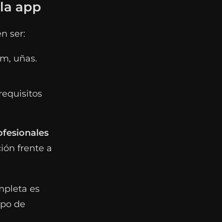
 la app
n ser:
um, uñas.
requisitos
ofesionales
ión frente a
mpleta es
ipo de