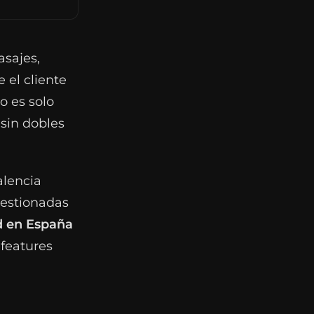
asajes,
 el cliente
o es solo
 sin dobles
alencia
estionadas
d en España
 features