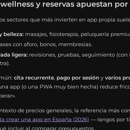
wellness y reservas apuestan por
os sectores que más invierten en app propia suele
 belleza:
masajes, fisioterapia, peluquería premi
ases con aforo, bonos, membresías.
ada ligera:
revisiones, pruebas, seguimiento (con 
tra).
omún:
cita recurrente
,
pago por sesión
y
varios pr
 una app (o una PWA muy bien hecha) reduce fricc
perar».
ntexto de precios generales, la referencia más co
ta crear una app en España (2026)
— rangos por t
ué incluir al comparar presupuestos.