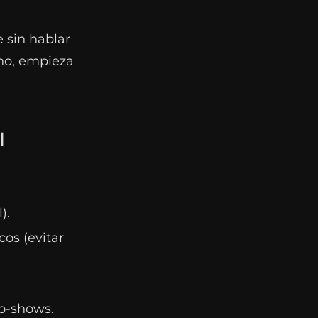
 sin hablar
 no, empieza
l
).
os (evitar
no-shows.