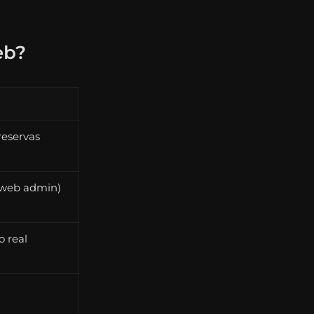
eb?
reservas
+ web admin)
o real