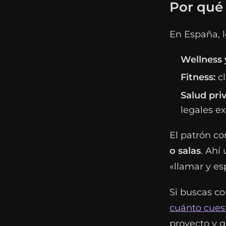
Por qué 
En España, l
Wellness y
Fitness:
cl
Salud priv
legales ex
El patrón c
o salas
. Ahí
«llamar y es
Si buscas co
cuánto cues
proyecto y q