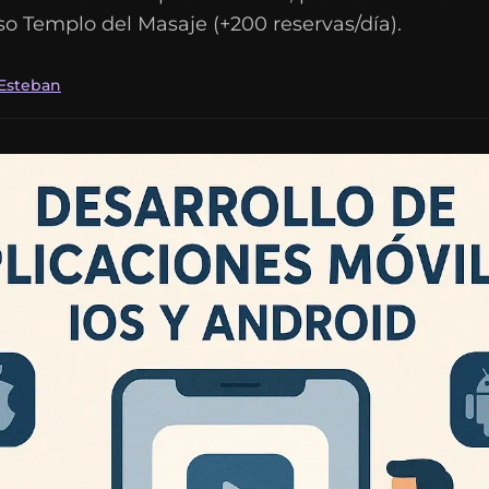
o Templo del Masaje (+200 reservas/día).
 Esteban