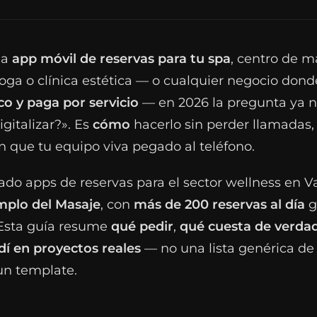
na
app móvil de reservas para tu spa
, centro de m
oga o clínica estética — o cualquier negocio donde
o y paga por servicio
— en 2026 la pregunta ya n
igitalizar?». Es
cómo
hacerlo sin perder llamadas,
in que tu equipo viva pegado al teléfono.
ado apps de reservas para el sector wellness en V
mplo del Masaje
, con
más de 200 reservas al día
g
 Esta guía resume
qué pedir
,
qué cuesta de verda
í en proyectos reales
— no una lista genérica de
un template.