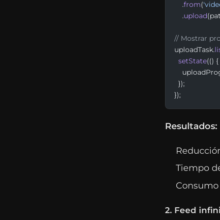
    .
from
(
'vide
    .
upload
(pa
// Mostrar pr
uploadTask.
l
  setState
(() {
    uploadPro
  });
});
Resultados:
Reducción
Tiempo de
Consumo 
2. Feed infi