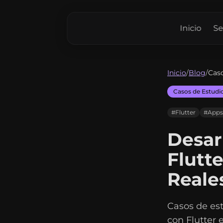
Inicio
Se
Inicio
/
Blog
/
Caso
Casos de Estudi
#Flutter
#Apps
Desar
Flutt
Reale
Casos de est
con Flutter 