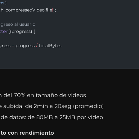
os'
)
th, compressedVideo.file
!
);
ogreso al usuario
isten
((progress) {
gress 
=
 progress 
/
 totalBytes;
 del 70% en tamaño de vídeos
 subida: de 2min a 20seg (promedio)
de datos: de 80MB a 25MB por vídeo
nito con rendimiento