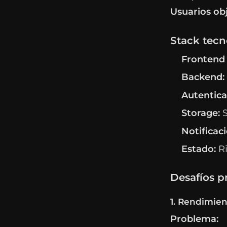
Usuarios obj
Stack tecn
Frontend 
Backend:
Autentica
Storage:
S
Notificac
Estado:
Ri
Desafíos p
1. Rendimie
Problema: