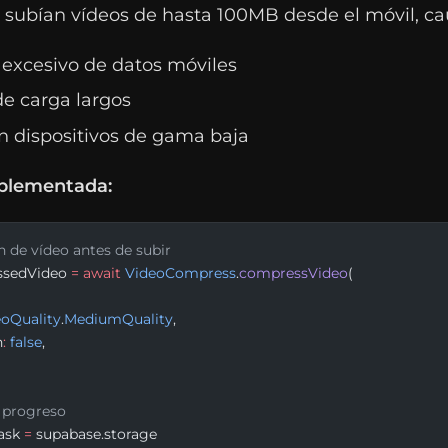
s subían vídeos de hasta 100MB desde el móvil, c
xcesivo de datos móviles
e carga largos
n dispositivos de gama baja
plementada:
 de vídeo antes de subir
ssedVideo 
=
 await
 VideoCompress
.
compressVideo
(
eoQuality
.
MediumQuality
,
n
:
 false
,
n progreso
ask 
=
 supabase.storage