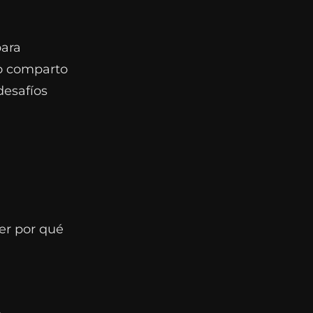
para
lo comparto
desafíos
er por qué