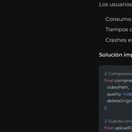
Los usuario
Consumo e
Tiempos d
Crashes e
Solución im
// Compresión
final
 compre
  videoPath,
  quality
:
 Vid
  deleteOrigi
);
// Subida co
final
 uploadT