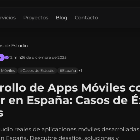
rvicios
Proyectos
Blog
Contacto
s de Estudio
o
12 min
26 de diciembre de 2025
 Móviles
#Casos de Estudio
#España
+1
rollo de Apps Móviles c
er en España: Casos de É
s
udio reales de aplicaciones móviles desarrolladas
en España. Descubre desafíos, soluciones y