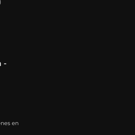
)
 -
enes en