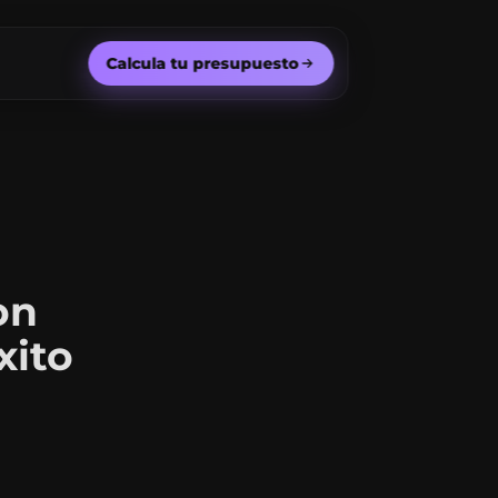
Calcula tu presupuesto
on
xito