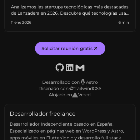
Analizamos las startups tecnológicas más destacadas
de Lanzadera en 2026. Descubre qué tecnologías usan
empresas como Swipet o Clipbeat y cómo el
11 ene 2026
6 min
ecosistema de Valencia lidera la innovación.
Solicitar reunión gratis
GitHub
LinkedIn
Email
Desarrollado con
Astro
Diseñado con
TailwindCSS
Alojado en
Vercel
Desarrollador freelance
Desarrollador Independiente basado en España.
Especializado en páginas web en WordPress y Astro,
apps móviles en Flutter/Ionic y desarrollo full stack