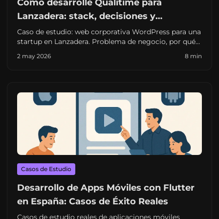
Cómo desarrollé Qualitime para
Lanzadera: stack, decisiones y
resultados reales
Caso de estudio: web corporativa WordPress para una
startup en Lanzadera. Problema de negocio, por qué
no era Astro ni una app, SEO local y una métrica
2 may 2026
8 min
verificable (sitio en producción).
Casos de Estudio
Desarrollo de Apps Móviles con Flutter
en España: Casos de Éxito Reales
Casos de estudio reales de aplicaciones móviles