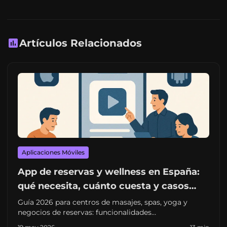
Artículos Relacionados
Aplicaciones Móviles
App de reservas y wellness en España:
qué necesita, cuánto cuesta y casos
reales
Guía 2026 para centros de masajes, spas, yoga y
negocios de reservas: funcionalidades
imprescindibles, precios reales en España y caso