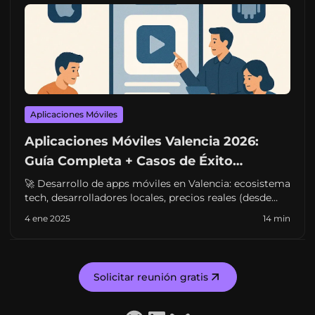
Aplicaciones Móviles
Aplicaciones Móviles Valencia 2026:
Guía Completa + Casos de Éxito
Lanzadera
🚀 Desarrollo de apps móviles en Valencia: ecosistema
tech, desarrolladores locales, precios reales (desde
€5K), plazos y casos de éxito de Lanzadera. Guía
4 ene 2025
14 min
completa para empresas.
Solicitar reunión gratis