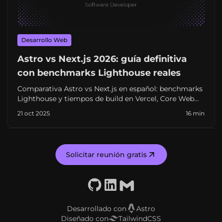
Desarrollo Web
Astro vs Next.js 2026: guía definitiva
con benchmarks Lighthouse reales
Comparativa Astro vs Next.js en español: benchmarks
Lighthouse y tiempos de build en Vercel, Core Web
Vitals, costes y cuándo elegir cada framework en
21 oct 2025
16 min
2026.
Solicitar reunión gratis
GitHub
LinkedIn
Email
Desarrollado con
Astro
Diseñado con
TailwindCSS