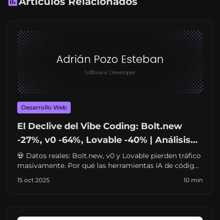
Artículos Relacionados
Desarrollo Web
El Declive del Vibe Coding: Bolt.new
-27%, v0 -64%, Lovable -40% | Análisis
2026
💀 Datos reales: Bolt.new, v0 y Lovable pierden tráfico
masivamente. Por qué las herramientas IA de código
están fallando y qué viene después. Análisis completo.
15 oct 2025
10 min