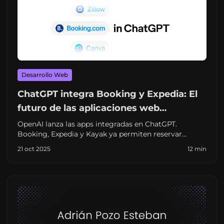
Desarrollo Web
ChatGPT integra Booking y Expedia: El
futuro de las aplicaciones web
conversacionales
OpenAI lanza las apps integradas en ChatGPT.
Booking, Expedia y Kayak ya permiten reservar
hoteles sin salir del chat. Análisis de lo que esto
21 oct 2025
12 min
significa para el desarrollo web.