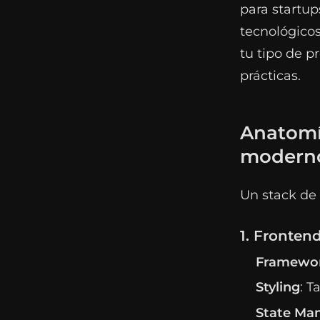
para startup
tecnológicos
tu tipo de p
prácticas.
Anatomí
modern
Un stack de 
1. Frontend
Framewor
Styling
: T
State Ma