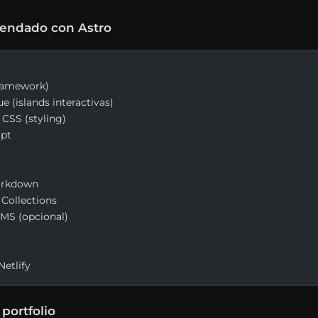
endado con Astro
ramework)
 (islands interactivas)
CSS (styling)
ipt
rkdown
Collections
MS (opcional)
Netlify
 portfolio