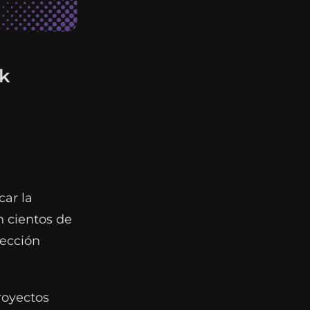
ck
ar la
on cientos de
lección
royectos