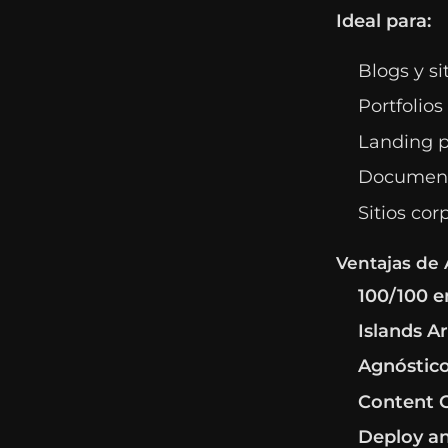
Ideal para:
Blogs y si
Portfolios
Landing 
Document
Sitios cor
Ventajas de 
100/100 e
Islands A
Agnóstic
Content C
Deploy a