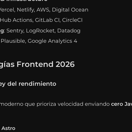
Vercel, Netlify, AWS, Digital Ocean
tHub Actions, GitLab CI, CircleCI
ng
: Sentry, LogRocket, Datadog
: Plausible, Google Analytics 4
gías Frontend 2026
rey del rendimiento
oderno que prioriza velocidad enviando
cero Ja
 Astro