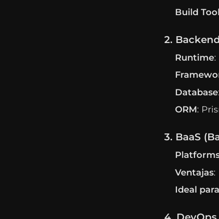
Build Too
2. Backend
Runtime
:
Framewo
Database
ORM
: Pr
3. BaaS (Ba
Platform
Ventajas
:
Ideal par
4. DevOps 