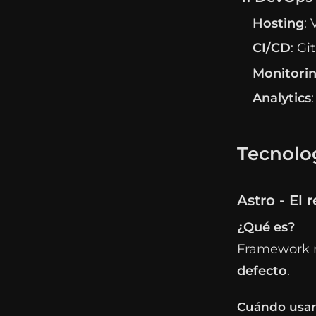
Hosting
: 
CI/CD
: Gi
Monitori
Analytics
Tecnolo
Astro - El 
¿Qué es?
Framework m
defecto
.
Cuándo usar