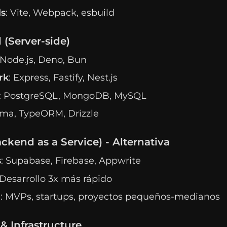
ls
: Vite, Webpack, esbuild
 (Server-side)
 Node.js, Deno, Bun
rk
: Express, Fastify, Nest.js
: PostgreSQL, MongoDB, MySQL
isma, TypeORM, Drizzle
ckend as a Service) - Alternativa
s
: Supabase, Firebase, Appwrite
 Desarrollo 3x más rápido
a
: MVPs, startups, proyectos pequeños-medianos
& Infrastructure