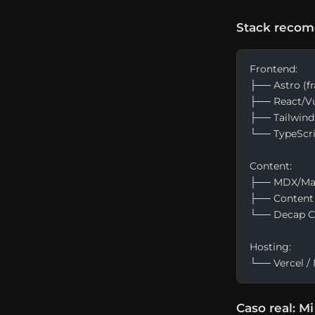
Stack recom
Frontend:
├── Astro (f
├── React/Vue
├── Tailwind 
└── TypeScr
Content:
├── MDX/Ma
├── Content 
└── Decap C
Hosting:
└── Vercel / 
Caso real: Mi