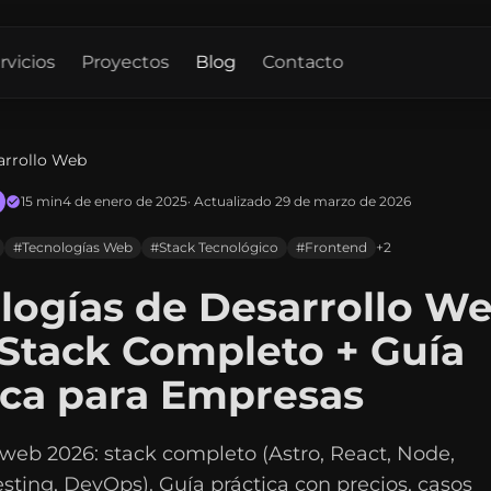
rvicios
Proyectos
Blog
Contacto
arrollo Web
15 min
4 de enero de 2025
· Actualizado 29 de marzo de 2026
#Tecnologías Web
#Stack Tecnológico
#Frontend
+2
logías de Desarrollo W
 Stack Completo + Guía
ica para Empresas
web 2026: stack completo (Astro, React, Node,
sting, DevOps). Guía práctica con precios, casos