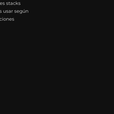
es stacks
as usar según
aciones