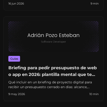
personalización y cuándo escalar con un freelance en
16 jun 2026
9 min
España.
Guías
Briefing para pedir presupuesto de web
o app en 2026: plantilla mental que te
ahorra semanas (y sorpresas)
Qué incluir en un briefing de proyecto digital para
recibir un presupuesto cerrado en días: alcance,
integraciones, contenidos, criterios de éxito y errores
9 may 2026
10 min
que retrasan el arranque. Pensado para pymes y
startups en España.