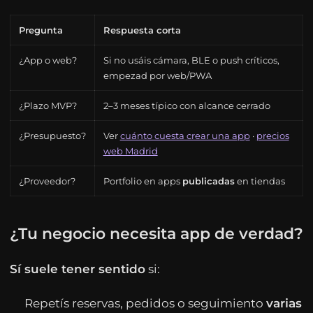
Pregunta
Respuesta corta
¿App o web?
Si no usáis cámara, BLE o push críticos,
empezad por web/PWA
¿Plazo MVP?
2–3 meses típico con alcance cerrado
¿Presupuesto?
Ver
cuánto cuesta crear una app
·
precios
web Madrid
¿Proveedor?
Portfolio en apps
publicadas
en tiendas
¿Tu negocio necesita app de verdad?
Sí suele tener sentido
si:
Repetís reservas, pedidos o seguimiento
varias