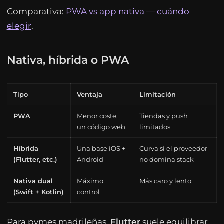
Comparativa:
PWA vs app nativa — cuándo
elegir
.
Nativa, híbrida o PWA
Tipo
Ventaja
Limitación
PWA
Menor coste,
Tiendas y push
un código web
limitados
Híbrida
Una base iOS +
Curva si el proveedor
(Flutter, etc.)
Android
no domina stack
Nativa dual
Máximo
Más caro y lento
(Swift + Kotlin)
control
Para pymes madrileñas,
Flutter
suele equilibrar