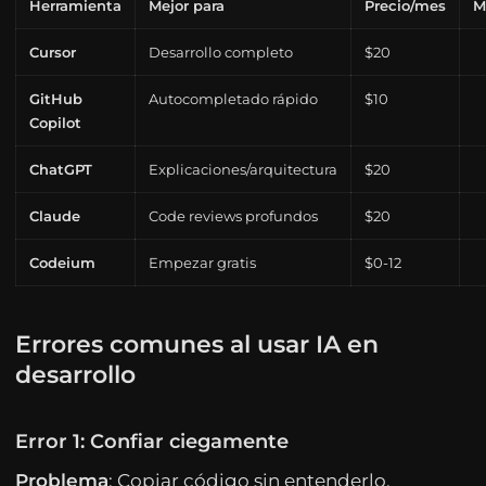
Herramienta
Mejor para
Precio/mes
M
Cursor
Desarrollo completo
$20
GitHub
Autocompletado rápido
$10
Copilot
ChatGPT
Explicaciones/arquitectura
$20
Claude
Code reviews profundos
$20
Codeium
Empezar gratis
$0-12
Errores comunes al usar IA en
desarrollo
Error 1: Confiar ciegamente
Problema
: Copiar código sin entenderlo.