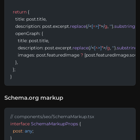
  return
 {
    title: post.title,
    description: post.excerpt.
replace
(
/
<
[
^
>]
*
>
/
g
, 
''
).
substring
(
0
    openGraph: {
      title: post.title,
      description: post.excerpt.
replace
(
/
<
[
^
>]
*
>
/
g
, 
''
).
substring
(
      images: post.featuredImage 
?
 [post.featuredImage.sour
    },
  };
}
Schema.org markup
// components/seo/SchemaMarkup.tsx
interface
 SchemaMarkupProps
 {
  post
:
 any
;
}