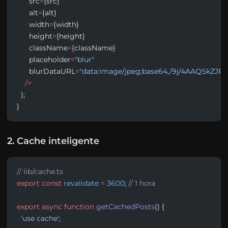
      src
=
{src}
      alt
=
{alt}
      width
=
{width}
      height
=
{height}
      className
=
{className}
      placeholder
=
"blur"
      blurDataURL
=
"data:image/jpeg;base64,/9j/4AAQSkZJR
    />
  );
}
2. Cache inteligente
// lib/cache.ts
export
 const
 revalidate
 =
 3600
; 
// 1 hora
export
 async
 function
 getCachedPosts
() {
  'use cache'
;