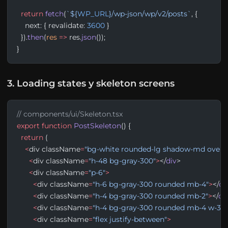
  return
 fetch
(
`${
WP_URL
}/wp-json/wp/v2/posts`
, {
    next: { revalidate: 
3600
 }
  }).
then
(
res
 =>
 res.
json
());
}
3. Loading states y skeleton screens
// components/ui/Skeleton.tsx
export
 function
 PostSkeleton
() {
  return
 (
    <
div className
=
"bg-white rounded-lg shadow-md overfl
      <
div className
=
"h-48 bg-gray-300"
>
</
div
>
      <
div className
=
"p-6"
>
        <
div className
=
"h-6 bg-gray-300 rounded mb-4"
>
</
di
        <
div className
=
"h-4 bg-gray-300 rounded mb-2"
>
</
di
        <
div className
=
"h-4 bg-gray-300 rounded mb-4 w-3/4
        <
div className
=
"flex justify-between"
>