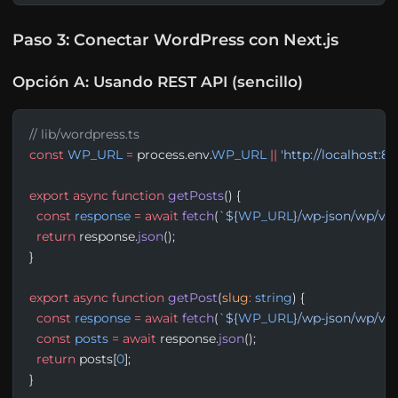
Paso 3: Conectar WordPress con Next.js
Opción A: Usando REST API (sencillo)
// lib/wordpress.ts
const
 WP_URL
 =
 process.env.
WP_URL
 ||
 'http://localhost:8
export
 async
 function
 getPosts
() {
  const
 response
 =
 await
 fetch
(
`${
WP_URL
}/wp-json/wp/v2/
  return
 response.
json
();
}
export
 async
 function
 getPost
(
slug
:
 string
) {
  const
 response
 =
 await
 fetch
(
`${
WP_URL
}/wp-json/wp/v2/
  const
 posts
 =
 await
 response.
json
();
  return
 posts[
0
];
}