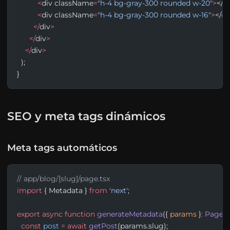
          <
div className
=
"h-4 bg-gray-300 rounded w-20"
>
</
di
          <
div className
=
"h-4 bg-gray-300 rounded w-16"
>
</
di
        </
div
>
      </
div
>
    </
div
>
  );
}
SEO y meta tags dinámicos
Meta tags automáticos
// app/blog/[slug]/page.tsx
import
 { Metadata } 
from
 'next'
;
export
 async
 function
 generateMetadata
({ 
params
 }
:
 PageP
  const
 post
 =
 await
 getPost
(params.slug);