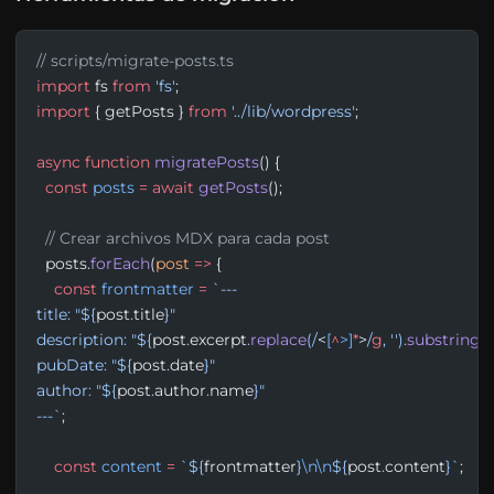
// scripts/migrate-posts.ts
import
 fs 
from
 'fs'
;
import
 { getPosts } 
from
 '../lib/wordpress'
;
async
 function
 migratePosts
() {
  const
 posts
 =
 await
 getPosts
();
  // Crear archivos MDX para cada post
  posts.
forEach
(
post
 =>
 {
    const
 frontmatter
 =
 `---
title: "${
post
.
title
}"
description: "${
post
.
excerpt
.
replace
(
/
<
[
^
>]
*
>
/
g
, 
''
).
substring
(
pubDate: "${
post
.
date
}"
author: "${
post
.
author
.
name
}"
---`
;
    const
 content
 =
 `${
frontmatter
}
\n\n
${
post
.
content
}`
;