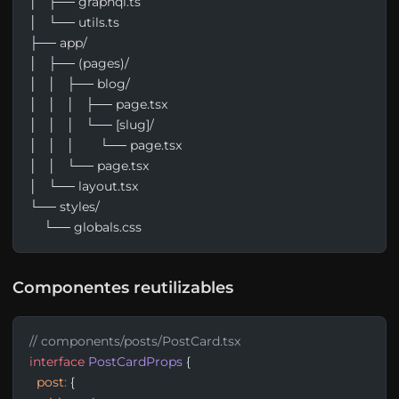
│   ├── graphql.ts
│   └── utils.ts
├── app/
│   ├── (pages)/
│   │   ├── blog/
│   │   │   ├── page.tsx
│   │   │   └── [slug]/
│   │   │       └── page.tsx
│   │   └── page.tsx
│   └── layout.tsx
└── styles/
    └── globals.css
Componentes reutilizables
// components/posts/PostCard.tsx
interface
 PostCardProps
 {
  post
:
 {