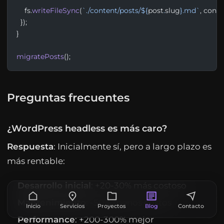
    fs.
writeFileSync
(
`./content/posts/${
post
.
slug
}.md`
, conte
  });
}
migratePosts
();
Preguntas frecuentes
¿WordPress headless es más caro?
Respuesta
: Inicialmente sí, pero a largo plazo es
más rentable:
Desarrollo inicial
: +20-30% más costoso
Mantenimiento
: -50% menos costos
Inicio
Servicios
Proyectos
Blog
Contacto
Performance
: +200-300% mejor