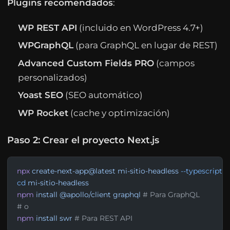
Plugins recomendados
:
WP REST API
(incluido en WordPress 4.7+)
WPGraphQL
(para GraphQL en lugar de REST)
Advanced Custom Fields PRO
(campos
personalizados)
Yoast SEO
(SEO automático)
WP Rocket
(cache y optimización)
Paso 2: Crear el proyecto Next.js
npx
 create-next-app@latest
 mi-sitio-headless
 --typescript
 -
cd
 mi-sitio-headless
npm
 install
 @apollo/client
 graphql
 # Para GraphQL
# o
npm
 install
 swr
 # Para REST API