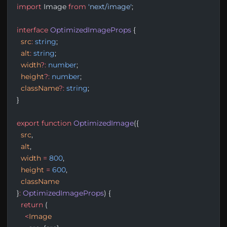
import
 Image 
from
 'next/image'
;
interface
 OptimizedImageProps
 {
  src
:
 string
;
  alt
:
 string
;
  width
?:
 number
;
  height
?:
 number
;
  className
?:
 string
;
}
export
 function
 OptimizedImage
({
  src
,
  alt
,
  width
 =
 800
,
  height
 =
 600
,
  className
}
:
 OptimizedImageProps
) {
  return
 (
    <
Image