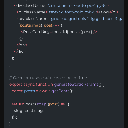
    <
div className
=
"container mx-auto px-4 py-8"
>
      <
h1 className
=
"text-3xl font-bold mb-8"
>
Blog
</
h1
>
      <
div className
=
"grid md:grid-cols-2 lg:grid-cols-3 gap-
        {
posts
.
map
((
post
) 
=>
 (
          <
PostCard key
=
{post.id} post
=
{post} 
/>
        ))}
      </
div
>
    </
div
>
  );
}
// Generar rutas estáticas en build time
export
 async
 function
 generateStaticParams
() {
  const
 posts
 =
 await
 getPosts
();
  return
 posts.
map
((
post
) 
=>
 ({
    slug: post.slug,
  }));
}