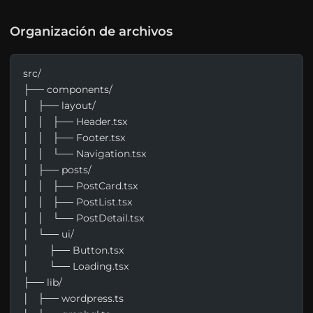
Organización de archivos
src/
├── components/
│   ├── layout/
│   │   ├── Header.tsx
│   │   ├── Footer.tsx
│   │   └── Navigation.tsx
│   ├── posts/
│   │   ├── PostCard.tsx
│   │   ├── PostList.tsx
│   │   └── PostDetail.tsx
│   └── ui/
│       ├── Button.tsx
│       └── Loading.tsx
├── lib/
│   ├── wordpress.ts