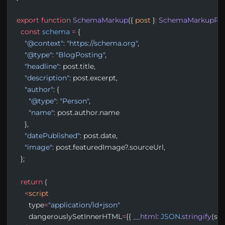
export
 function
 SchemaMarkup
({ 
post
 }
:
 SchemaMarkupPr
  const
 schema
 =
 {
    "@context"
: 
"https://schema.org"
,
    "@type"
: 
"BlogPosting"
,
    "headline"
: post.title,
    "description"
: post.excerpt,
    "author"
: {
      "@type"
: 
"Person"
,
      "name"
: post.author.name
    },
    "datePublished"
: post.date,
    "image"
: post.featuredImage?.sourceUrl,
  };
  return
 (
    <
script
      type
=
"application/ld+json"
      dangerouslySetInnerHTML
=
{{ 
__html
: 
JSON
.
stringify
(sc