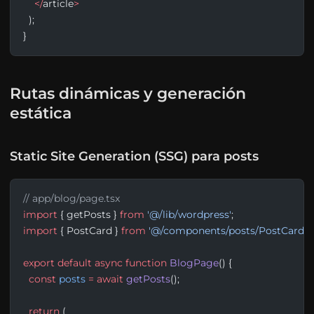
    </
article
>
  );
}
Rutas dinámicas y generación
estática
Static Site Generation (SSG) para posts
// app/blog/page.tsx
import
 { getPosts } 
from
 '@/lib/wordpress'
;
import
 { PostCard } 
from
 '@/components/posts/PostCard'
;
export
 default
 async
 function
 BlogPage
() {
  const
 posts
 =
 await
 getPosts
();
  return
 (