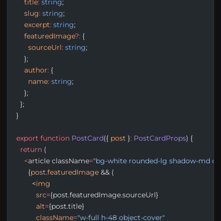
    title
:
 string
;
    slug
:
 string
;
    excerpt
:
 string
;
    featuredImage
?:
 {
      sourceUrl
:
 string
;
    };
    author
:
 {
      name
:
 string
;
    };
  };
}
export
 function
 PostCard
({ 
post
 }
:
 PostCardProps
) {
  return
 (
    <
article className
=
"bg-white rounded-lg shadow-md ove
      {
post
.
featuredImage
 && (
        <
img
          src
=
{post.featuredImage.sourceUrl}
          alt
=
{post.title}
          className
=
"w-full h-48 object-cover"