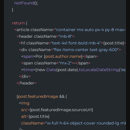
    notFound
();
  }
  return
 (
    <
article className
=
"container mx-auto px-4 py-8 max-w-
      <
header className
=
"mb-8"
>
        <
h1 className
=
"text-4xl font-bold mb-4"
>
{post.title}
</
h
        <
div className
=
"flex items-center text-gray-600"
>
          <
span
>Por {
post
.
author
.
name
}
</
span
>
          <
span className
=
"mx-2"
>
•
</
span
>
          <
time
>{new 
Date
(post.date).
toLocaleDateString
(
'es-E
        </
div
>
      </
header
>
      {
post
.
featuredImage
 && (
        <
img
          src
=
{post.featuredImage.sourceUrl}
          alt
=
{post.title}
          className
=
"w-full h-64 object-cover rounded-lg mb-
        />