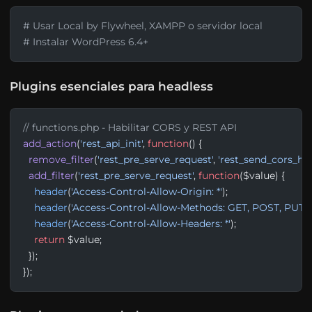
# Usar Local by Flywheel, XAMPP o servidor local
# Instalar WordPress 6.4+
Plugins esenciales para headless
// functions.php - Habilitar CORS y REST API
add_action
(
'rest_api_init'
, 
function
() {
  remove_filter
(
'rest_pre_serve_request'
, 
'rest_send_cors_he
  add_filter
(
'rest_pre_serve_request'
, 
function
($value) {
    header
(
'Access-Control-Allow-Origin: *'
);
    header
(
'Access-Control-Allow-Methods: GET, POST, PUT,
    header
(
'Access-Control-Allow-Headers: *'
);
    return
 $value;
  });
});