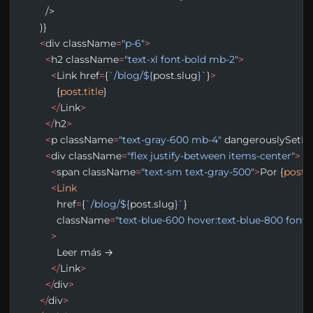
        />
      )}
      <
div className
=
"p-6"
>
        <
h2 className
=
"text-xl font-bold mb-2"
>
          <
Link href
=
{
`/blog/${
post
.
slug
}`
}
>
            {
post
.
title
}
          </
Link
>
        </
h2
>
        <
p className
=
"text-gray-600 mb-4"
 dangerouslySetI
        <
div className
=
"flex justify-between items-center"
>
          <
span className
=
"text-sm text-gray-500"
>
Por {
post
.
a
          <
Link
            href
=
{
`/blog/${
post
.
slug
}`
}
            className
=
"text-blue-600 hover:text-blue-800 fon
          >
            Leer más →
          </
Link
>
        </
div
>
      </
div
>