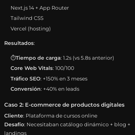
Next.js 14 + App Router
Tailwind CSS
Vercel (hosting)
Resultados
:
⏱
Tiempo de carga
: 1.2s (vs 5.8s anterior)
Core Web Vitals
: 100/100
Tráfico SEO
: +150% en 3 meses
Conversión
: +40% en leads
Caso 2: E-commerce de productos digitales
Cliente
: Plataforma de cursos online
Desafío
: Necesitaban catálogo dinámico + blog +
landings