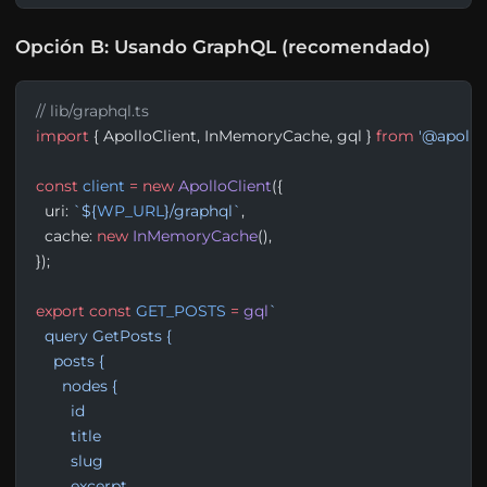
Opción B: Usando GraphQL (recomendado)
// lib/graphql.ts
import
 { ApolloClient, InMemoryCache, gql } 
from
 '@apollo/
const
 client
 =
 new
 ApolloClient
({
  uri: 
`${
WP_URL
}/graphql`
,
  cache: 
new
 InMemoryCache
(),
});
export
 const
 GET_POSTS
 =
 gql
`
  query GetPosts {
    posts {
      nodes {
        id
        title
        slug
        excerpt