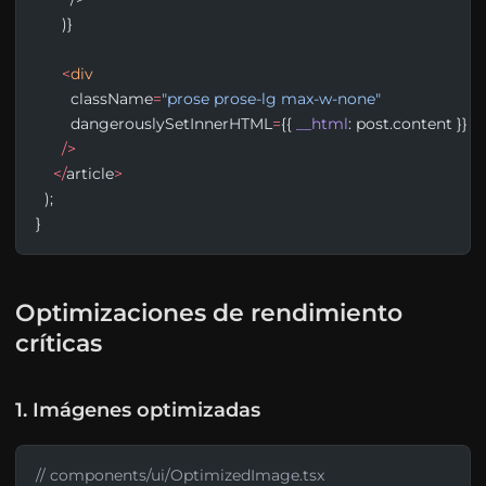
      )}
      <
div
        className
=
"prose prose-lg max-w-none"
        dangerouslySetInnerHTML
=
{{ 
__html
: post.content }}
      />
    </
article
>
  );
}
Optimizaciones de rendimiento
críticas
1. Imágenes optimizadas
// components/ui/OptimizedImage.tsx