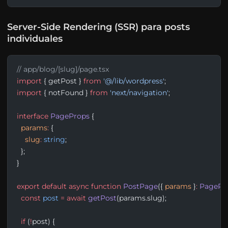
Server-Side Rendering (SSR) para posts
individuales
// app/blog/[slug]/page.tsx
import
 { getPost } 
from
 '@/lib/wordpress'
;
import
 { notFound } 
from
 'next/navigation'
;
interface
 PageProps
 {
  params
:
 {
    slug
:
 string
;
  };
}
export
 default
 async
 function
 PostPage
({ 
params
 }
:
 PagePr
  const
 post
 =
 await
 getPost
(params.slug);
  if
 (
!
post) {