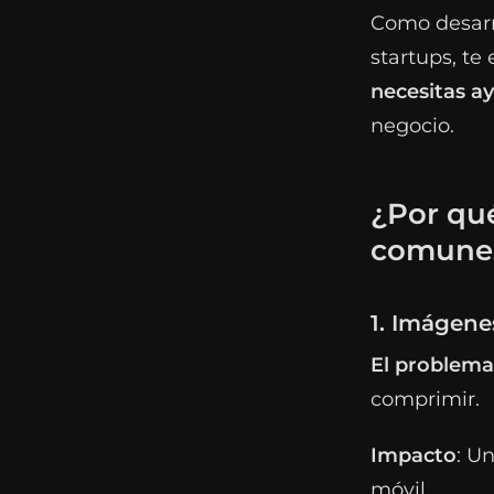
Como desarr
startups, te
necesitas a
negocio.
¿Por qu
comune
1. Imágene
El problema
comprimir.
Impacto
: U
móvil.