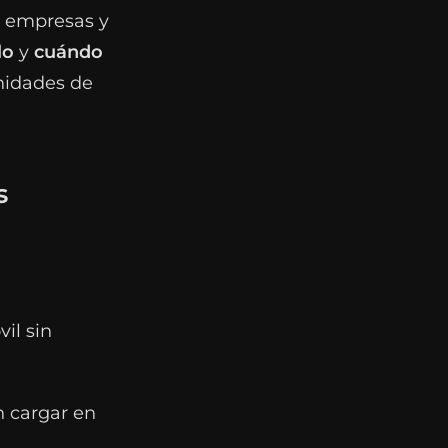
a empresas y
lo
y
cuándo
nidades de
s
il sin
 cargar en