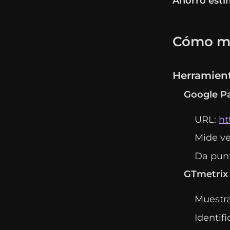
Ahorro est
Cómo med
Herramient
Google P
URL:
ht
Mide ve
Da pun
GTmetrix
Muestra
Identif