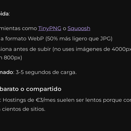
pida
:
amientas como
TinyPNG
o
Squoosh
 a formato WebP (50% más ligero que JPG)
ona antes de subir (no uses imágenes de 4000px
n 800px)
imado
: 3-5 segundos de carga.
 barato o compartido
: Hostings de €3/mes suelen ser lentos porque c
cientos de sitios.