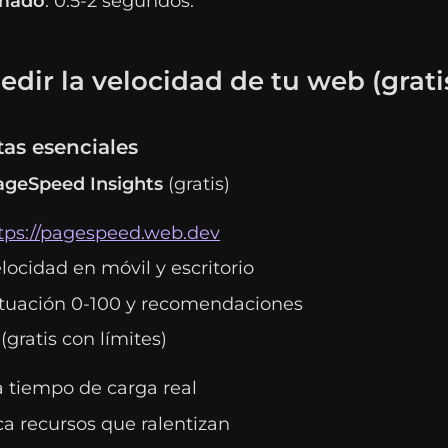
imado
: 0.5-2 segundos.
ir la velocidad de tu web (grati
as esenciales
ageSpeed Insights
(gratis)
tps://pagespeed.web.dev
locidad en móvil y escritorio
tuación 0-100 y recomendaciones
(gratis con límites)
 tiempo de carga real
ica recursos que ralentizan