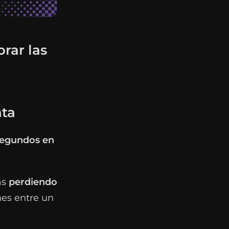
rar las
nta
segundos en
ás
perdiendo
nes entre un