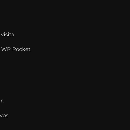
visita.
o WP Rocket,
r.
vos.