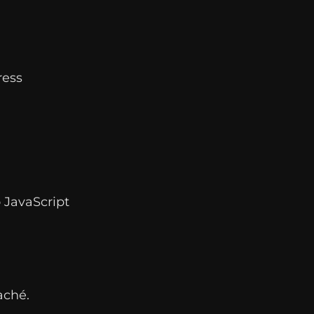
ress
 JavaScript
aché.