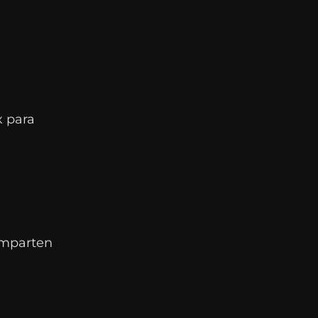
 para
omparten