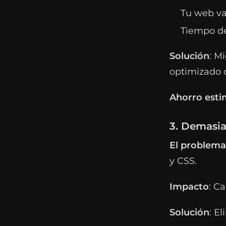
Tu web va
Tiempo de
Solución
: M
optimizado
Ahorro est
3. Demasia
El problema
y CSS.
Impacto
: C
Solución
: E