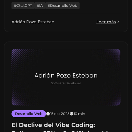
significa para el desarrollo web.
#ChatGPT
#IA
#Desarrollo Web
Adrián Pozo Esteban
Leer más
Desarrollo Web
15 oct 2025
10 min
El Declive del Vibe Coding: