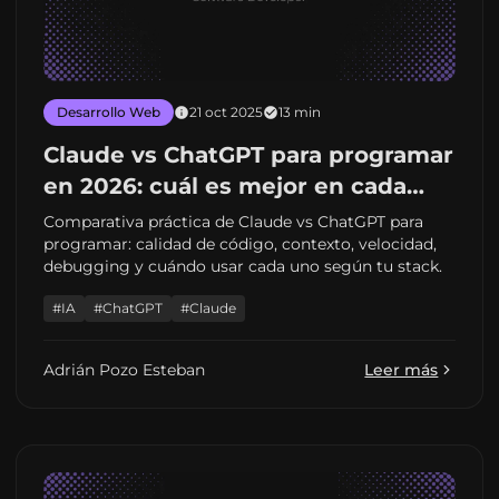
Desarrollo Web
21 oct 2025
13 min
Claude vs ChatGPT para programar
en 2026: cuál es mejor en cada
caso
Comparativa práctica de Claude vs ChatGPT para
programar: calidad de código, contexto, velocidad,
debugging y cuándo usar cada uno según tu stack.
#IA
#ChatGPT
#Claude
Adrián Pozo Esteban
Leer más