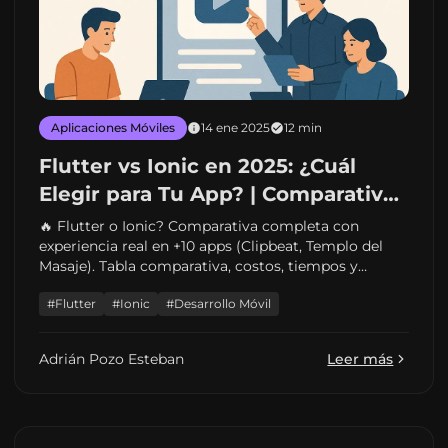
Aplicaciones Móviles
14 ene 2025
12 min
Flutter vs Ionic en 2025: ¿Cuál
Elegir para Tu App? | Comparativa
Real con Casos de Éxito
🔥 Flutter o Ionic? Comparativa completa con
experiencia real en +10 apps (Clipbeat, Templo del
Masaje). Tabla comparativa, costos, tiempos y
cuándo usar cada uno. Desarrollador freelance con
#Flutter
#Ionic
#Desarrollo Móvil
proyectos reales.
Adrián Pozo Esteban
Leer más