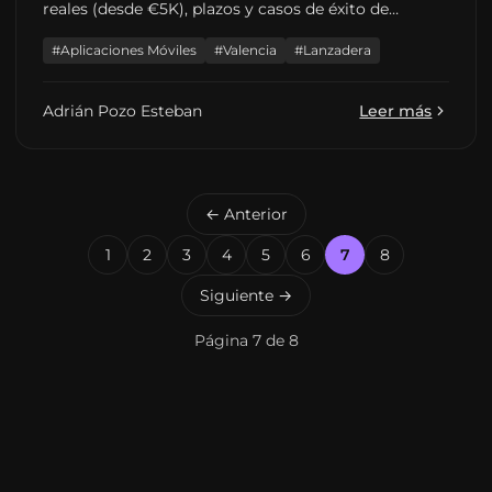
reales (desde €5K), plazos y casos de éxito de
Lanzadera. Guía completa para empresas.
#Aplicaciones Móviles
#Valencia
#Lanzadera
Adrián Pozo Esteban
Leer más
← Anterior
1
2
3
4
5
6
7
8
Siguiente →
Página 7 de 8