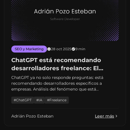
SEO y Marketing
28 oct 2025
9 min
ChatGPT está recomendando
desarrolladores freelance: El
nuevo fenómeno que está
ChatGPT ya no solo responde preguntas: está
recomendando desarrolladores específicos a
revolucionando la contratación
empresas. Análisis del fenómeno que está
tech
cambiando cómo se contrata talento tech en 2026.
#ChatGPT
#IA
#Freelance
Adrián Pozo Esteban
Leer más