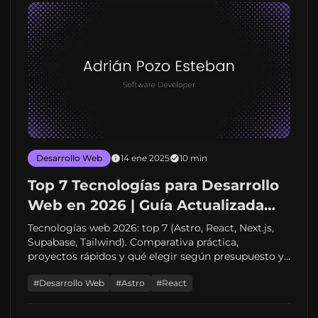
Desarrollo Web
14 ene 2025
10 min
Top 7 Tecnologías para Desarrollo
Web en 2026 | Guía Actualizada
con Casos Reales
Tecnologías web 2026: top 7 (Astro, React, Next.js,
Supabase, Tailwind). Comparativa práctica,
proyectos rápidos y qué elegir según presupuesto y
escala — tiempos y costes orientativos.
#Desarrollo Web
#Astro
#React