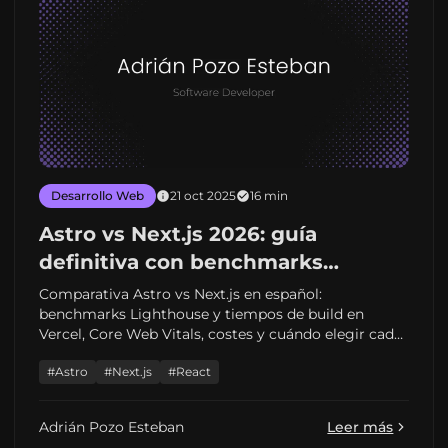
Desarrollo Web
21 oct 2025
16 min
Astro vs Next.js 2026: guía
definitiva con benchmarks
Lighthouse reales
Comparativa Astro vs Next.js en español:
benchmarks Lighthouse y tiempos de build en
Vercel, Core Web Vitals, costes y cuándo elegir cada
framework en 2026.
#Astro
#Next.js
#React
Adrián Pozo Esteban
Leer más