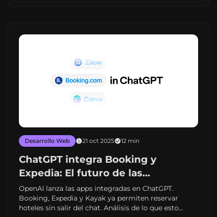
Desarrollo Web
21 oct 2025
12 min
ChatGPT integra Booking y
Expedia: El futuro de las
aplicaciones web
OpenAI lanza las apps integradas en ChatGPT.
Booking, Expedia y Kayak ya permiten reservar
conversacionales
hoteles sin salir del chat. Análisis de lo que esto