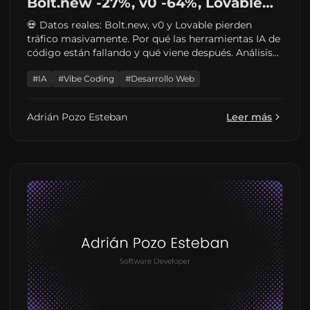
Bolt.new -27%, v0 -64%, Lovable
-40% | Análisis 2026
💀 Datos reales: Bolt.new, v0 y Lovable pierden
tráfico masivamente. Por qué las herramientas IA de
código están fallando y qué viene después. Análisis
completo.
#IA
#Vibe Coding
#Desarrollo Web
Adrián Pozo Esteban
Leer más