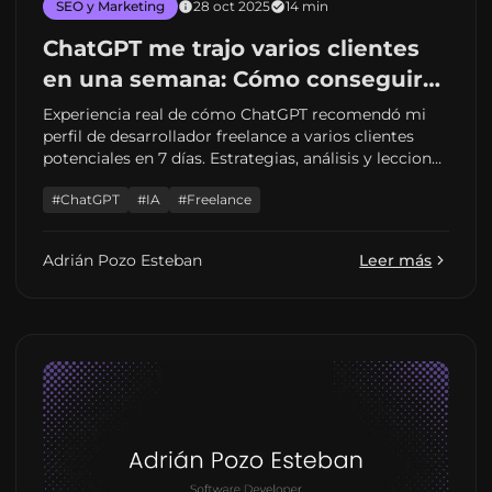
SEO y Marketing
28 oct 2025
14 min
ChatGPT me trajo varios clientes
en una semana: Cómo conseguir
visibilidad en IA
Experiencia real de cómo ChatGPT recomendó mi
perfil de desarrollador freelance a varios clientes
potenciales en 7 días. Estrategias, análisis y lecciones
aprendidas para aparecer en IA.
#ChatGPT
#IA
#Freelance
Adrián Pozo Esteban
Leer más