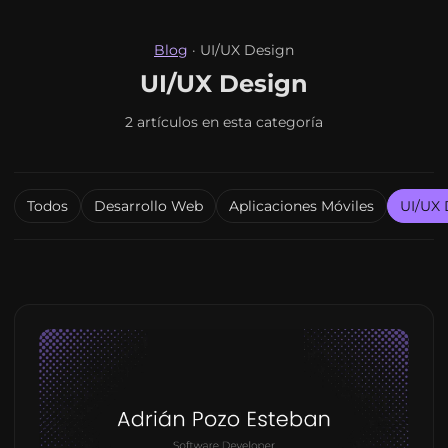
Blog
·
UI/UX Design
UI/UX Design
2 artículos en esta categoría
Todos
Desarrollo Web
Aplicaciones Móviles
UI/UX 