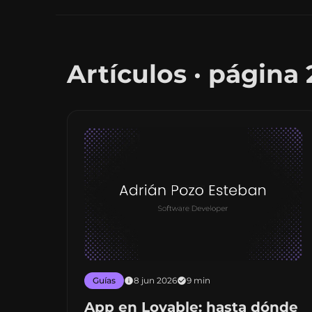
Artículos · página 
Guías
8 jun 2026
9 min
App en Lovable: hasta dónde