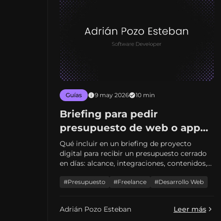
Guías
9 may 2026
10 min
Briefing para pedir
presupuesto de web o app
en 2026: plantilla mental que
Qué incluir en un briefing de proyecto
digital para recibir un presupuesto cerrado
te ahorra semanas (y
en días: alcance, integraciones, contenidos,
sorpresas)
criterios de éxito y errores que retrasan el
#Presupuesto
#Freelance
#Desarrollo Web
arranque. Pensado para pymes y startups en
España.
Adrián Pozo Esteban
Leer más