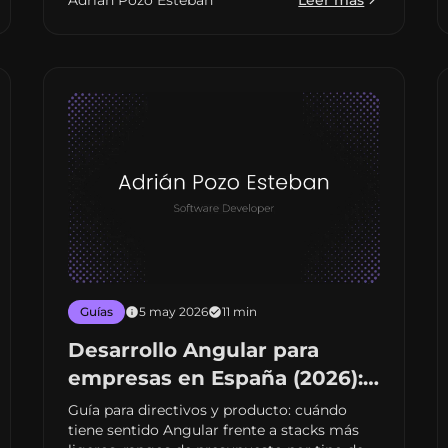
Adrián Pozo Esteban
Leer más
Guías
5 may 2026
11 min
Desarrollo Angular para
empresas en España (2026):
presupuesto, fases y cuándo
Guía para directivos y producto: cuándo
tiene sentido Angular frente a stacks más
encaja