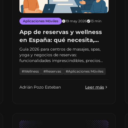
Aplicaciones Móviles
19 may 2026
13 min
App de reservas y wellness
en España: qué necesita,
cuánto cuesta y casos reales
Guía 2026 para centros de masajes, spas,
yoga y negocios de reservas:
funcionalidades imprescindibles, precios
reales en España y caso Templo del Masaje
#Wellness
#Reservas
#Aplicaciones Móviles
(+200 reservas/día).
Adrián Pozo Esteban
Leer más