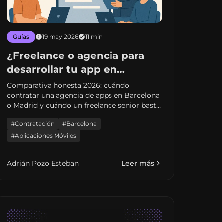
Guías
19 may 2026
11 min
¿Freelance o agencia para
desarrollar tu app en
España? La guía sin rodeos
Comparativa honesta 2026: cuándo
contratar una agencia de apps en Barcelona
para decidir bien
o Madrid y cuándo un freelance senior basta
para tu MVP. Presupuestos, riesgos y
#Contratación
#Barcelona
señales de alerta.
#Aplicaciones Móviles
Adrián Pozo Esteban
Leer más