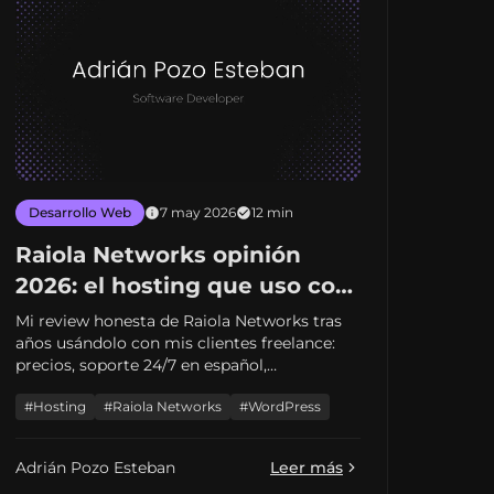
Desarrollo Web
7 may 2026
12 min
Raiola Networks opinión
2026: el hosting que uso con
mis clientes (review honesta)
Mi review honesta de Raiola Networks tras
años usándolo con mis clientes freelance:
precios, soporte 24/7 en español,
rendimiento real medido, alternativas y para
#Hosting
#Raiola Networks
#WordPress
quién lo recomiendo en 2026.
Adrián Pozo Esteban
Leer más