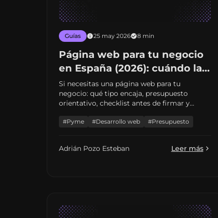
Guías
25 may 2026
8 min
Página web para tu negocio
en España (2026): cuándo la
necesitas y qué pedir
Si necesitas una página web para tu
negocio: qué tipo encaja, presupuesto
orientativo, checklist antes de firmar y
enlaces a guías por ciudad y contratación
#Pyme
#Desarrollo web
#Presupuesto
freelance.
Adrián Pozo Esteban
Leer más