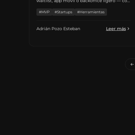
waitlist, app móvil o backoffice ligero — con
rangos de presupuesto en España, enlaces a
#MVP
#Startups
#Herramientas
guías de MVP del blog y errores que alargan
el plazo.
Adrián Pozo Esteban
Leer más
← 