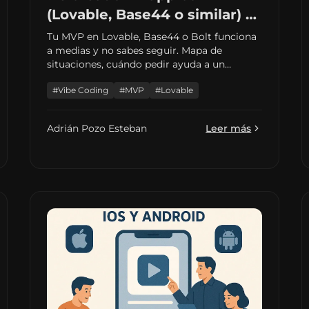
(Lovable, Base44 o similar) y
me he quedado atascado:
Tu MVP en Lovable, Base44 o Bolt funciona
a medias y no sabes seguir. Mapa de
qué hacer ahora
situaciones, cuándo pedir ayuda a un
desarrollador y enlaces a guías por
#Vibe Coding
#MVP
#Lovable
herramienta. Sin jerga innecesaria.
Adrián Pozo Esteban
Leer más