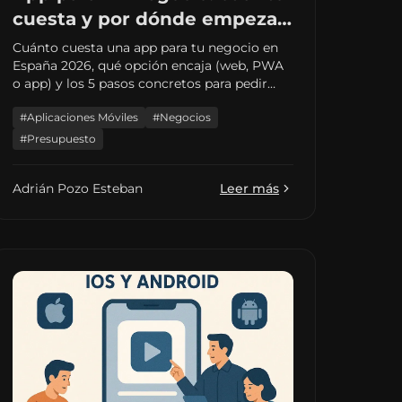
cuesta y por dónde empezar
(guía 2026)
Cuánto cuesta una app para tu negocio en
España 2026, qué opción encaja (web, PWA
o app) y los 5 pasos concretos para pedir
presupuesto sin tirar el dinero.
#Aplicaciones Móviles
#Negocios
#Presupuesto
Adrián Pozo Esteban
Leer más