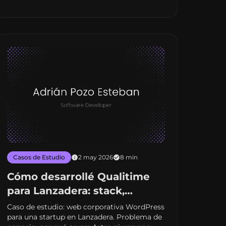
Casos de Estudio
2 may 2026
8 min
Cómo desarrollé Qualitime
para Lanzadera: stack,
decisiones y resultados
Caso de estudio: web corporativa WordPress
para una startup en Lanzadera. Problema de
reales