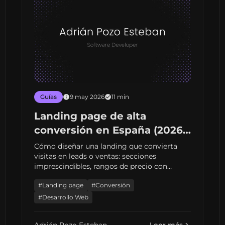
Guías
9 may 2026
11 min
Landing page de alta
conversión en España (2026):
estructura, precios
Cómo diseñar una landing que convierta
visitas en leads o ventas: secciones
orientativos y errores que
imprescindibles, rangos de precio con
matan el ROI
freelance senior en España, métricas y
#Landing page
#Conversión
errores habituales en pymes y startups.
#Desarrollo Web