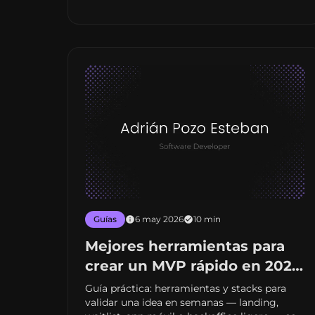
Guías
6 may 2026
10 min
Mejores herramientas para
crear un MVP rápido en 2026
(stack, costes y errores)
Guía práctica: herramientas y stacks para
validar una idea en semanas — landing,