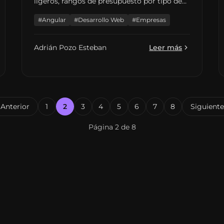
ligeros, rangos de presupuesto por tipo de
proyecto en España, fases de entrega y qué
#Angular
#Desarrollo Web
#Empresas
incluir en el briefing para presupuestos
comparables.
Adrián Pozo Esteban
Leer más
Anterior
1
2
3
4
5
6
7
8
Siguient
Página 2 de 8