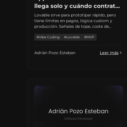
llega solo y cuándo contratar
a un desarrollador
Lovable sirve para prototipar rápido, pero
tiene límites en pagos, lógica custom y
producción. Señales de tope, coste de
créditos y cuándo conviene un freelance en
#Vibe Coding
#Lovable
#MVP
España.
Adrián Pozo Esteban
Leer más