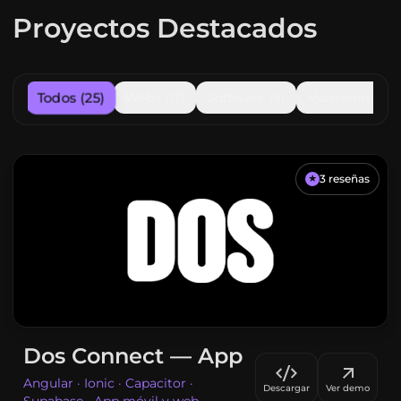
Proyectos Destacados
Todos
(
25
)
Webs
(
13
)
Software
(
9
)
Mantenimient
3
reseñas
★
Dos Connect — App
Angular · Ionic · Capacitor ·
Descargar
Ver demo